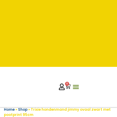
0
Home
»
Shop
»
Trixie hondenmand jimmy ovaal zwart met
pootprint 95cm