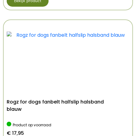
Bekijk product
Afmetingen: 95 x 85 cm
Kenmerken: 95×85 cm
Kleur: Meerkleurig
Rogz for dogs fanbelt halfslip halsband
blauw
Product op voorraad
€
17,95