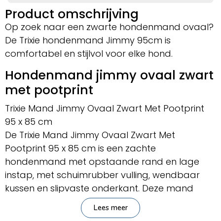
Product omschrijving
Op zoek naar een zwarte hondenmand ovaal?
De Trixie hondenmand Jimmy 95cm is
comfortabel en stijlvol voor elke hond.
Hondenmand jimmy ovaal zwart
met pootprint
Trixie Mand Jimmy Ovaal Zwart Met Pootprint
95 x 85 cm
De Trixie Mand Jimmy Ovaal Zwart Met
Pootprint 95 x 85 cm is een zachte
hondenmand met opstaande rand en lage
instap, met schuimrubber vulling, wendbaar
kussen en slipvaste onderkant. Deze mand
biedt jouw hond een fijne plek om in weg te
Lees meer
kruipen. Mand Jimmy heeft een opstaande