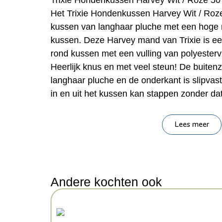
Trixie Hondenkussen Harvey Wit / Roze 50
Het Trixie Hondenkussen Harvey Wit / Roz
kussen van langhaar pluche met een hoge 
kussen. Deze Harvey mand van Trixie is ee
rond kussen met een vulling van polyesterv
Heerlijk knus en met veel steun! De buitenzi
langhaar pluche en de onderkant is slipvast
in en uit het kussen kan stappen zonder dat
– Heerlijk zacht hondenkussen van lang pl
Lees meer
– Rond van vorm, met rand
– Voorzien van een stevig geïntegreerd ku
– Met slipvaste onderkant
Afmetingen: 50 x 50 cm
Andere kochten ook
Kenmerken: 50×50 cm
Kleur: Roze