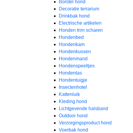
Borstel hond
Decoratie terrarium
Drinkbak hond
Electrische artikelen
Honden trim scharen
Hondenbed
Hondenkam
Hondenkussen
Hondenmand
Hondenspeeltjes
Hondentas
Hondentuigje
Insectenhotel
Kattenluik
Kleding hond
Lichtgevende halsband
Outdoor hond
Verzorgingsproduct hond
Voerbak hond