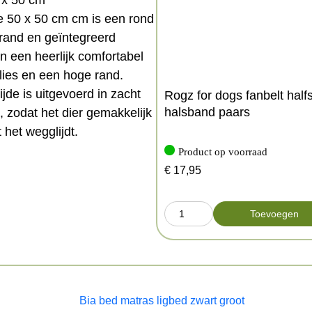
 x 50 cm
e 50 x 50 cm cm is een rond
rand en geïntegreerd
n een heerlijk comfortabel
lies en een hoge rand.
jde is uitgevoerd in zacht
Rogz for dogs fanbelt halfs
halsband paars
, zodat het dier gemakkelijk
 het wegglijdt.
Product op voorraad
uche
€
17,95
ssen
Toevoegen