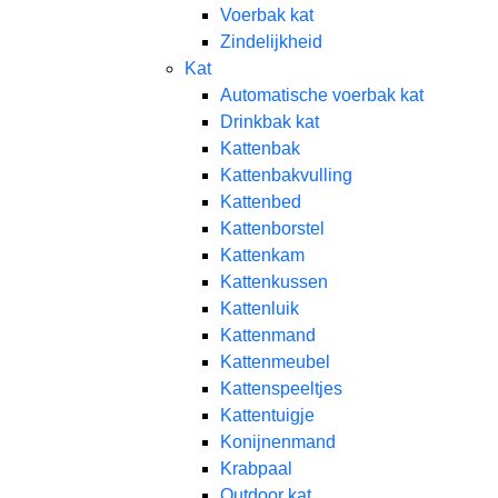
Voerbak kat
Zindelijkheid
Kat
Automatische voerbak kat
Drinkbak kat
Kattenbak
Kattenbakvulling
Kattenbed
Kattenborstel
Kattenkam
Kattenkussen
Kattenluik
Kattenmand
Kattenmeubel
Kattenspeeltjes
Kattentuigje
Konijnenmand
Krabpaal​
Outdoor kat