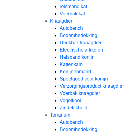
reismand kat​
Voerbak kat
Knaagdier
Autobench
Bodembedekking
Drinkbak knaagdier
Electrische artikelen
Halsband konijn
Kattenkam
Konijnenmand
Speelgoed voor konijn​
Verzorgingsproduct knaagdier
Voerbak knaagdier
Vogelkooi
Zindelijkheid
Terrarium
Autobench
Bodembedekking