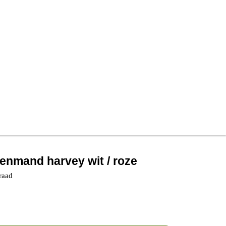
denmand harvey wit / roze
raad