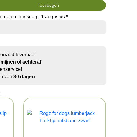
Toevoegen
erdatum: dinsdag 11 augustus *
oorraad leverbaar
rmijnen
of
achteraf
enservice!
jn van
30 dagen
t