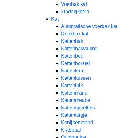
Voerbak kat
Zindelijkheid
Kat
Automatische voerbak kat
Drinkbak kat
Kattenbak
Kattenbakvulling
Kattenbed
Kattenborstel
Kattenkam
Kattenkussen
Kattenluik
Kattenmand
Kattenmeubel
Kattenspeeltjes
Kattentuigje
Konijnenmand
Krabpaal​
Outdoor kat