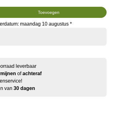
Toevoegen
verdatum: maandag 10 augustus *
oorraad leverbaar
rmijnen
of
achteraf
enservice!
jn van
30 dagen