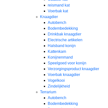
reismand kat​
Voerbak kat
Knaagdier
Autobench
Bodembedekking
Drinkbak knaagdier
Electrische artikelen
Halsband konijn
Kattenkam
Konijnenmand
Speelgoed voor konijn​
Verzorgingsproduct knaagdier
Voerbak knaagdier
Vogelkooi
Zindelijkheid
Terrarium
Autobench
Bodembedekking