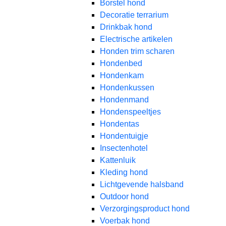
Borstel hond
Decoratie terrarium
Drinkbak hond
Electrische artikelen
Honden trim scharen
Hondenbed
Hondenkam
Hondenkussen
Hondenmand
Hondenspeeltjes
Hondentas
Hondentuigje
Insectenhotel
Kattenluik
Kleding hond
Lichtgevende halsband
Outdoor hond
Verzorgingsproduct hond
Voerbak hond