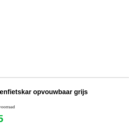
denfietskar opvouwbaar grijs
voorraad
5