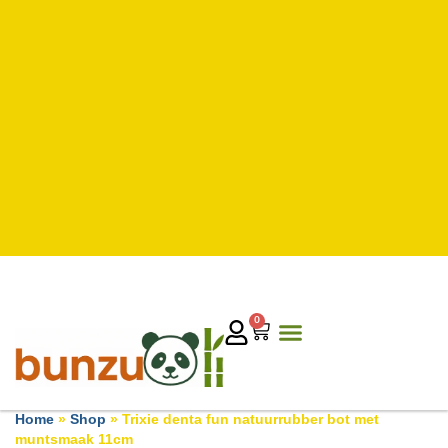
0
Home
»
Shop
»
Trixie denta fun natuurrubber bot met
muntsmaak 11cm