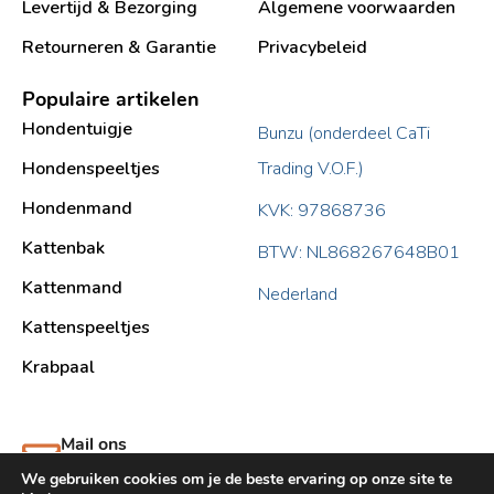
Levertijd & Bezorging
Algemene voorwaarden
Retourneren & Garantie
Privacybeleid
Populaire artikelen
Hondentuigje
Bunzu (onderdeel CaTi
Hondenspeeltjes
Trading V.O.F.)
Hondenmand
KVK: 97868736
Kattenbak
BTW: NL868267648B01
Kattenmand
Nederland
Kattenspeeltjes
Krabpaal​
Mail ons
support@bunzu.nl
We gebruiken cookies om je de beste ervaring op onze site te