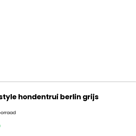
style hondentrui berlin grijs
oorraad
5