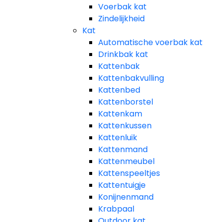
Voerbak kat
Zindelijkheid
Kat
Automatische voerbak kat
Drinkbak kat
Kattenbak
Kattenbakvulling
Kattenbed
Kattenborstel
Kattenkam
Kattenkussen
Kattenluik
Kattenmand
Kattenmeubel
Kattenspeeltjes
Kattentuigje
Konijnenmand
Krabpaal​
Outdoor kat