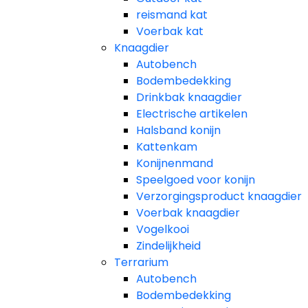
reismand kat​
Voerbak kat
Knaagdier
Autobench
Bodembedekking
Drinkbak knaagdier
Electrische artikelen
Halsband konijn
Kattenkam
Konijnenmand
Speelgoed voor konijn​
Verzorgingsproduct knaagdier
Voerbak knaagdier
Vogelkooi
Zindelijkheid
Terrarium
Autobench
Bodembedekking