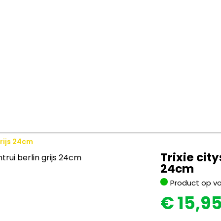
grijs 24cm
Trixie city
24cm
Product op v
€
15,9