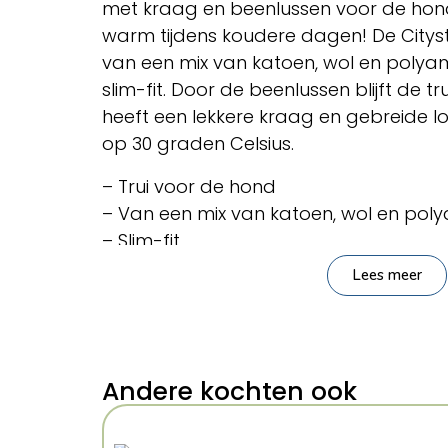
met kraag en beenlussen voor de hond.
warm tijdens koudere dagen! De Citysty
van een mix van katoen, wol en polya
slim-fit. Door de beenlussen blijft de tru
heeft een lekkere kraag en gebreide loo
op 30 graden Celsius.
– Trui voor de hond
– Van een mix van katoen, wol en pol
– Slim-fit
– Met beenlussen
Lees meer
– Te wassen op 30 graden Celsius
Afmeting: 24 cm
Kenmerken: 24 cm
Andere kochten ook
Kleur: Grijs