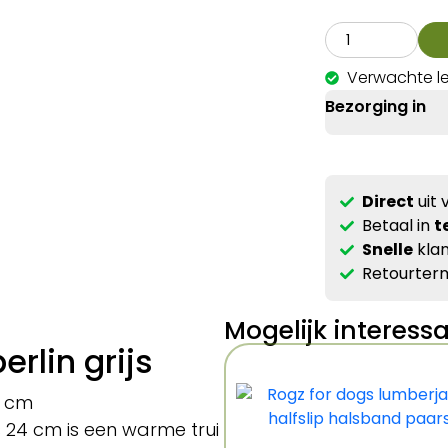
Verwachte l
Bezorging in
Direct
uit 
Betaal in
t
Snelle
klan
Retourterm
Mogelijk interess
erlin grijs
24 cm
js 24 cm is een warme trui