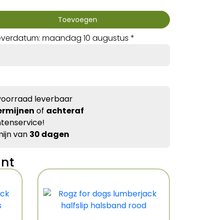
Toevoegen
everdatum: maandag 10 augustus *
voorraad leverbaar
ermijnen
of
achteraf
tenservice!
ijn van
30 dagen
ant