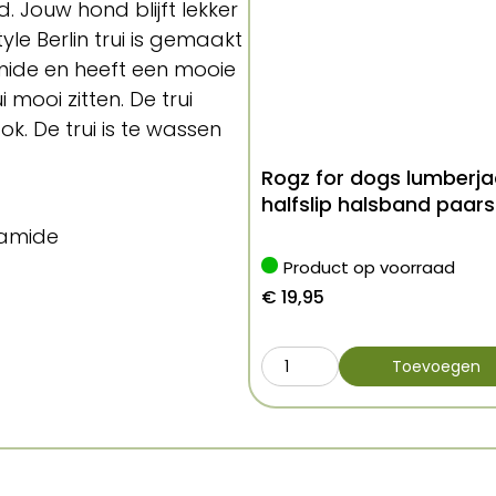
 Jouw hond blijft lekker
le Berlin trui is gemaakt
mide en heeft een mooie
i mooi zitten. De trui
k. De trui is te wassen
Rogz for dogs lumberja
halfslip halsband paars
yamide
Product op voorraad
€
19,95
Toevoegen