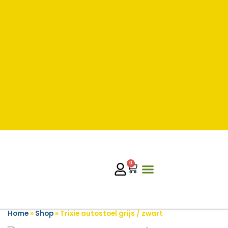
0
Home
»
Shop
»
Trixie autostoel grijs / zwart