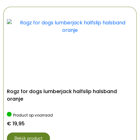
Afmetingen: 44X40X37 cm
Kenmerken: 44x40x37 cm
Kleur: Zwart
Rogz for dogs lumberjack halfslip halsband
oranje
Product op voorraad
€
19,95
Bekijk product