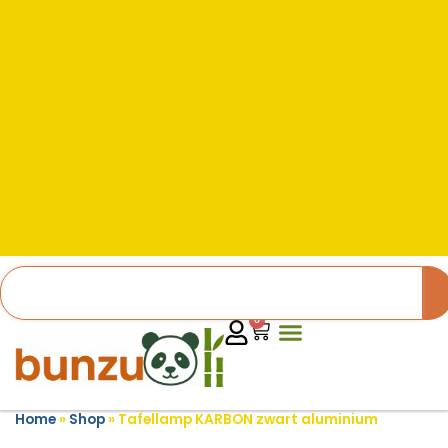
0
Home
»
Shop
»
Tafellamp KARBON zwart aluminium