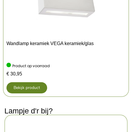
Afmetingen:
lengte 14.5 cm, breedte 19.5 cm,
hoogte 43.0 cm
Gewicht:
1,3kg
EAN-code:
5907073000645
Wandlamp keramiek VEGA keramiek/glas
Product op voorraad
€
30,95
Bekijk product
Lampje d'r bij?