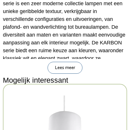
serie is een zeer moderne collectie lampen met een
unieke geribbelde textuur, verkrijgbaar in
verschillende configuraties en uitvoeringen, van
plafond- en wandverlichting tot bureaulampen. De
diversiteit aan maten en varianten maakt eenvoudige
aanpassing aan elk interieur mogelijk. De KARBON
serie biedt een ruime keuze aan kleuren, waaronder
klassiek wit en elegant zwart, waardoor ze
gemakkelijk in elke ruimte past. Daarnaast is ze
Lees meer
verkrijgbaar in kleuren als goud, beige, olijfgroen en
Mogelijk interessant
okerrood, waardoor ze ideaal is voor moderne
interieurs en daarbuiten.
Belangrijkste kenmerken
Merk:
Sollux Lighting
Serie:
Deep Space
Categorie:
Verlichting > Bureaulamp