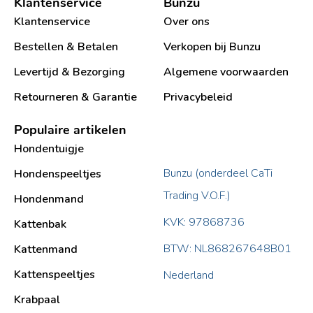
Klantenservice
Bunzu
Klantenservice
Over ons
Bestellen & Betalen
Verkopen bij Bunzu
Levertijd & Bezorging
Algemene voorwaarden
Retourneren & Garantie
Privacybeleid
Populaire artikelen
Hondentuigje
Bunzu (onderdeel CaTi
Hondenspeeltjes
Trading V.O.F.)
Hondenmand
KVK: 97868736
Kattenbak
BTW: NL868267648B01
Kattenmand
Kattenspeeltjes
Nederland
Krabpaal​