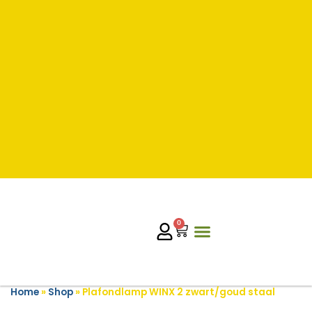
0
Home
»
Shop
»
Plafondlamp WINX 2 zwart/goud staal