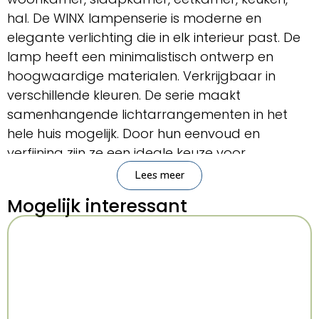
hal. De WINX lampenserie is moderne en
elegante verlichting die in elk interieur past. De
lamp heeft een minimalistisch ontwerp en
hoogwaardige materialen. Verkrijgbaar in
verschillende kleuren. De serie maakt
samenhangende lichtarrangementen in het
hele huis mogelijk. Door hun eenvoud en
verfijning zijn ze een ideale keuze voor
liefhebbers van esthetiek en functionaliteit.
Lees meer
Belangrijkste kenmerken
Mogelijk interessant
Merk:
Sollux Lighting
Serie:
Bittersweet Shimmer
Categorie:
Verlichting > Plafondlamp
Kleur:
Zwart
Stijl:
modern