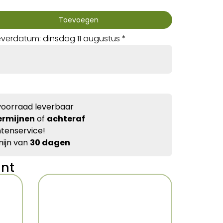
Toevoegen
verdatum: dinsdag 11 augustus *
voorraad leverbaar
ermijnen
of
achteraf
tenservice!
ijn van
30 dagen
ant