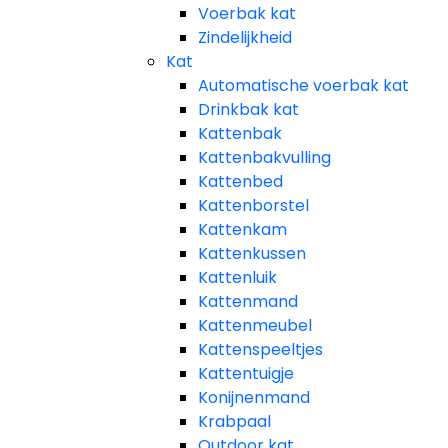
Voerbak kat
Zindelijkheid
Kat
Automatische voerbak kat
Drinkbak kat
Kattenbak
Kattenbakvulling
Kattenbed
Kattenborstel
Kattenkam
Kattenkussen
Kattenluik
Kattenmand
Kattenmeubel
Kattenspeeltjes
Kattentuigje
Konijnenmand
Krabpaal​
Outdoor kat