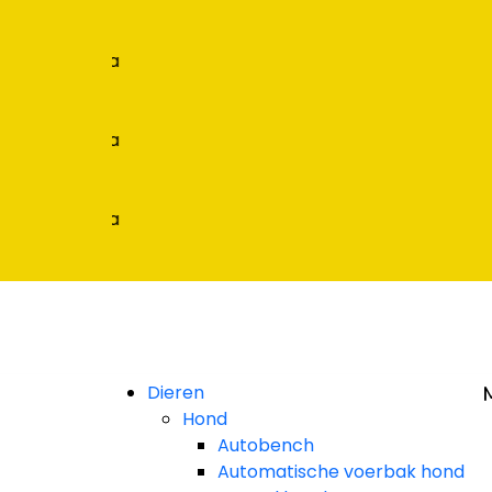
rbaar
et Klarna
rbaar
et Klarna
rbaar
et Klarna
Dieren
Hond
Autobench
Automatische voerbak hond