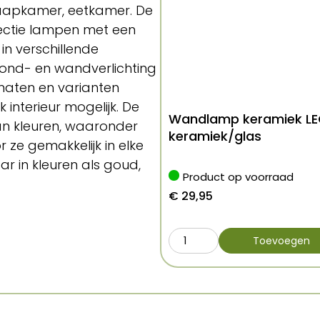
laapkamer, eetkamer. De
lectie lampen met een
in verschillende
afond- en wandverlichting
maten en varianten
nterieur mogelijk. De
Wandlamp keramiek L
an kleuren, waaronder
keramiek/glas
 ze gemakkelijk in elke
ar in kleuren als goud,
Product op voorraad
r ze ideaal is voor
€
29,95
ken
Toevoegen
mp