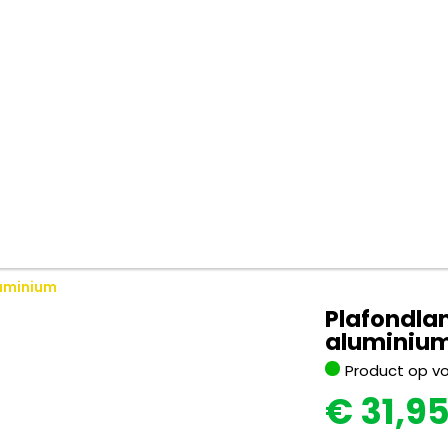
luminium
Plafondla
aluminiu
Product op v
€
31,9