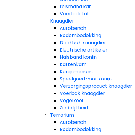
reismand kat​
Voerbak kat
Knaagdier
Autobench
Bodembedekking
Drinkbak knaagdier
Electrische artikelen
Halsband konijn
Kattenkam
Konijnenmand
Speelgoed voor konijn​
Verzorgingsproduct knaagdier
Voerbak knaagdier
Vogelkooi
Zindelijkheid
Terrarium
Autobench
Bodembedekking