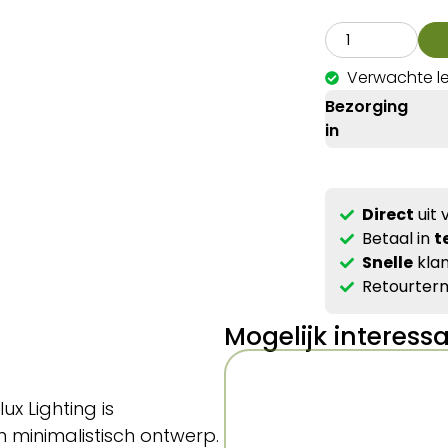
Verwachte le
Bezorging
in
Direct
uit 
Betaal in
t
Snelle
klan
Retourterm
Mogelijk interess
x Lighting is
n minimalistisch ontwerp.