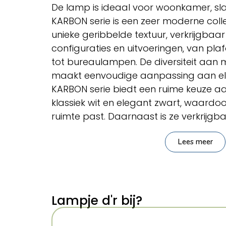
De lamp is ideaal voor woonkamer, s
KARBON serie is een zeer moderne col
unieke geribbelde textuur, verkrijgbaar 
configuraties en uitvoeringen, van pl
tot bureaulampen. De diversiteit aan 
maakt eenvoudige aanpassing aan elk i
KARBON serie biedt een ruime keuze a
klassiek wit en elegant zwart, waardoor
ruimte past. Daarnaast is ze verkrijgba
beige, olijfgroen en okerrood, waardoo
Lees meer
moderne interieurs en daarbuiten.
Belangrijkste kenmer
Merk:
Sollux Lighting
Lampje d'r bij?
Serie:
Deep Space
Categorie:
Verlichting > Plafondla