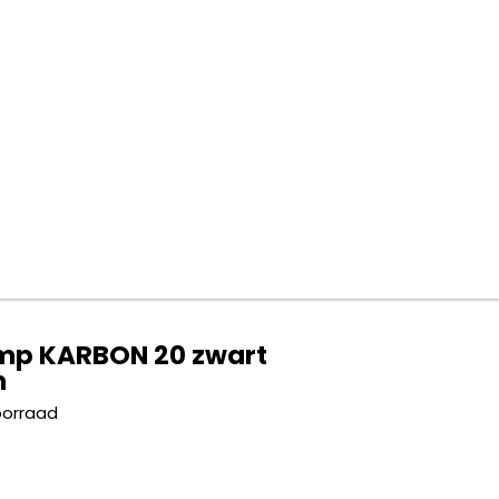
mp KARBON 20 zwart
m
oorraad
5