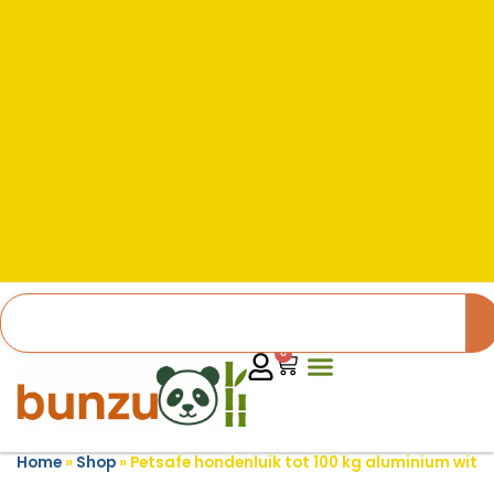
0
Home
»
Shop
»
Petsafe hondenluik tot 100 kg aluminium wit