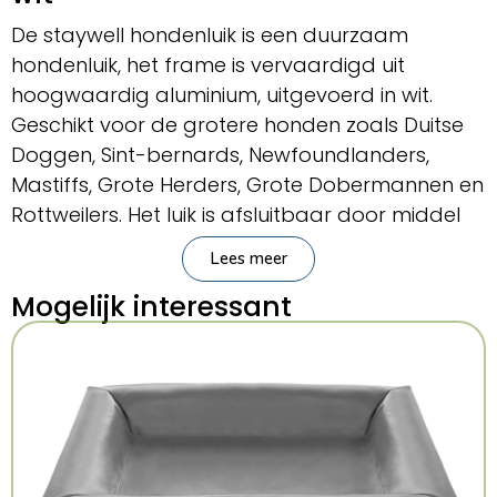
De staywell hondenluik is een duurzaam
hondenluik, het frame is vervaardigd uit
hoogwaardig aluminium, uitgevoerd in wit.
Geschikt voor de grotere honden zoals Duitse
Doggen, Sint-bernards, Newfoundlanders,
Mastiffs, Grote Herders, Grote Dobermannen en
Rottweilers. Het luik is afsluitbaar door middel
van een uitneembaar aluminium paneel.
Lees meer
Afmeting : 692,6 x 417,1 mm.
Mogelijk interessant
Uit te snijden grootte: 642 x 366 mm.
Max. schouderbreedte 352 mm.
Max. gewicht hond 100 kg.
Voor alle deuren tot 50 mm.
-duurzaam aluminium frame,