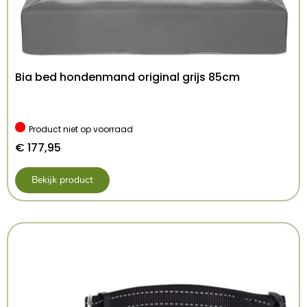
-doorzichtige flap.
-éénvoudig te installeren.
Kenmerken: 660
Kleur: Wit
Bia bed hondenmand original grijs 85cm
Product niet op voorraad
€
177,95
Bekijk product