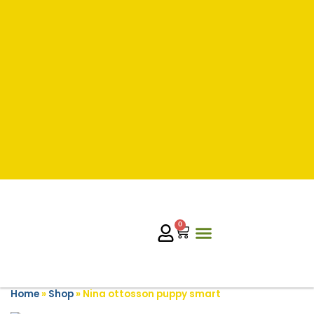
0
Home
»
Shop
»
Nina ottosson puppy smart