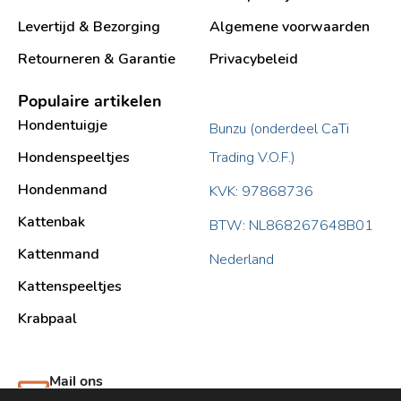
Levertijd & Bezorging
Algemene voorwaarden
Retourneren & Garantie
Privacybeleid
Populaire artikelen
Hondentuigje
Bunzu (onderdeel CaTi
Hondenspeeltjes
Trading V.O.F.)
Hondenmand
KVK: 97868736
Kattenbak
BTW: NL868267648B01
Kattenmand
Nederland
Kattenspeeltjes
Krabpaal​
Mail ons