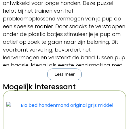
ontwikkeld voor jonge honden. Deze puzzel
helpt bij het trainen van het
probleemoplossend vermogen van je pup op
een speelse manier. Door snacks te verstoppen
onder de plastic botjes stimuleer je je pup om
actief op zoek te gaan naar zijn beloning. Dit
voorkomt verveling, bevordert het
leervermogen en versterkt de band tussen pup
en baasje. Ideaal als eerste kennismaking met
denkspellen.. Interactieve puzzel speciaal voor
Lees meer
pups
Mogelijk interessant
. Verstop snacks onder de kunststof botjes
. Gemaakt van voedselveilig materiaal
. Eenvoudig schoon te makenAfmetingen:
28X28X4 cm
Kenmerken: 28x28x4 cm
Kleur: Meerkleurig