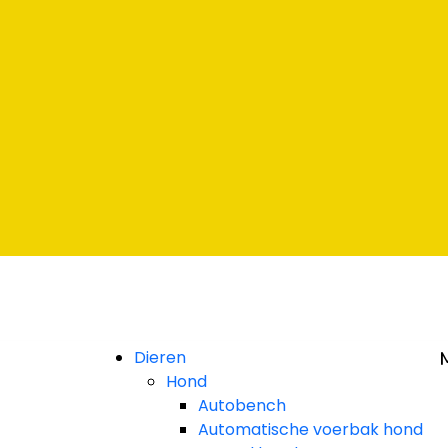
aar
 Klarna
aar
 Klarna
aar
 Klarna
Dieren
Hond
Autobench
Automatische voerbak hond