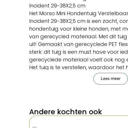
Incident 29-38X2,5 cm
Het Morso Mini Hondentuig Verstelbaa
Incident 29-38X2,5 cm is een zacht, co
hondentuig voor kleine honden, met 
van gerecycled materiaal. Met dit tuig l
uit! Gemaakt van gerecyclede PET fle
sterk: dit tuig is een must have voor i
gerecyclede materiaal voelt ook nog 
Het tuig is te verstellen, waardoor he
maken is voor jouw hond. Het tuigje i
Lees meer
Celsius.
– Hondentuig voor kleine honden van 
– Gemaakt van gerecyclede PET fless
– Te verstellen
Andere kochten ook
– Voelt zacht aan
– Te wassen op 40 graden Celsius