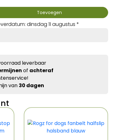
Toevoegen
verdatum: dinsdag 11 augustus *
voorraad leverbaar
ermijnen
of
achteraf
tenservice!
ijn van
30 dagen
ant