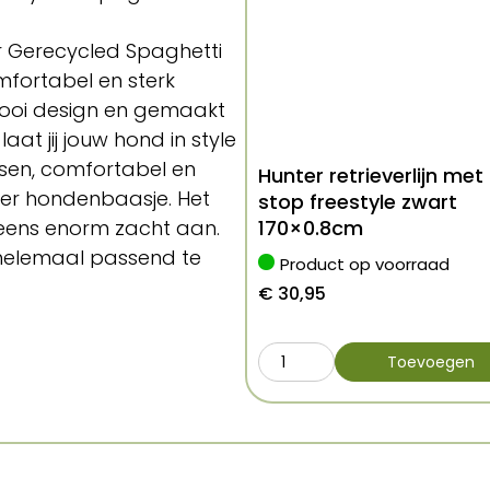
r Gerecycled Spaghetti
mfortabel en sterk
mooi design en gemaakt
aat jij jouw hond in style
ssen, comfortabel en
Hunter retrieverlijn met
eder hondenbaasje. Het
stop freestyle zwart
eens enorm zacht aan.
170×0.8cm
t helemaal passend te
Product op voorraad
s te wassen op 40 graden
€
30,95
Morso
Toevoegen
en