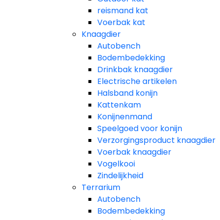
reismand kat​
Voerbak kat
Knaagdier
Autobench
Bodembedekking
Drinkbak knaagdier
Electrische artikelen
Halsband konijn
Kattenkam
Konijnenmand
Speelgoed voor konijn​
Verzorgingsproduct knaagdier
Voerbak knaagdier
Vogelkooi
Zindelijkheid
Terrarium
Autobench
Bodembedekking