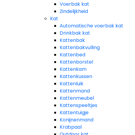
Voerbak kat
Zindelijkheid
Kat
Automatische voerbak kat
Drinkbak kat
Kattenbak
Kattenbakvulling
Kattenbed
Kattenborstel
Kattenkam
Kattenkussen
Kattenluik
Kattenmand
Kattenmeubel
Kattenspeeltjes
Kattentuigje
Konijnenmand
Krabpaal​
Outdoor kat