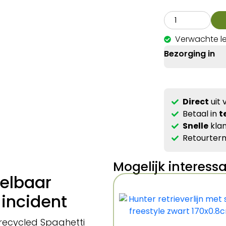
Verwachte le
Bezorging in
Direct
uit 
Betaal in
t
Snelle
klan
Retourterm
Mogelijk interess
telbaar
 incident
recycled Spaghetti