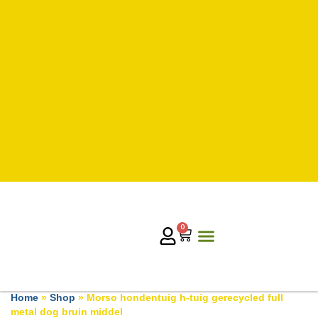
0
Home
»
Shop
»
Morso hondentuig h-tuig gerecycled full
metal dog bruin middel