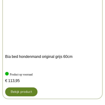
– Gemaakt van gerecyclede PET flessen
– Op vijf plekken te verstellen
– Trekt niet aan de vacht en irriteert de huid niet
– Te wassen op 40 graden Celsius
Afmeting: 50-70X1,5 cm
Kenmerken: 50-70×1.5 cm
Kleur: Bruin
Bia bed hondenmand original grijs 60cm
Product op voorraad
€
113,95
Bekijk product