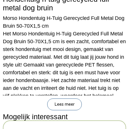
metal dog bruin
Morso Hondentuig H-Tuig Gerecycled Full Metal Dog
Bruin 50-70X1,5 cm
Het Morso Hondentuig H-Tuig Gerecycled Full Metal
Dog Bruin 50-70X1,5 cm is een zacht, comfortabel en
sterk hondentuig met mooi design, gemaakt van
gerecycled materiaal. Met dit tuig laat jij jouw hond in
style uit! Gemaakt van gerecyclede PET flessen,
comfortabel en sterk: dit tuig is een must have voor
ieder hondenbaasje. Het zachte materiaal trekt niet
aan de vacht en irriteert de huid niet. Het tuig is op
vijf plekken te verstellen, waardoor het helemaal
passend te maken is voor jouw hond. Het tuigje is te
Lees meer
wassen op 40 graden Celsius.
Mogelijk interessant
– Hondentuig van Morso