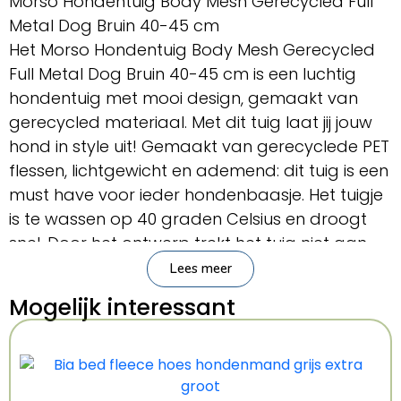
Morso Hondentuig Body Mesh Gerecycled Full
Metal Dog Bruin 40-45 cm
Het Morso Hondentuig Body Mesh Gerecycled
Full Metal Dog Bruin 40-45 cm is een luchtig
hondentuig met mooi design, gemaakt van
gerecycled materiaal. Met dit tuig laat jij jouw
hond in style uit! Gemaakt van gerecyclede PET
flessen, lichtgewicht en ademend: dit tuig is een
must have voor ieder hondenbaasje. Het tuigje
is te wassen op 40 graden Celsius en droogt
snel. Door het ontwerp trekt het tuig niet aan
de vacht.
Lees meer
Mogelijk interessant
– Hondentuig van Morso
– Ademend materiaal
– Gemaakt van gerecyclede PET flessen
– Te wassen op 40 graden Celsius