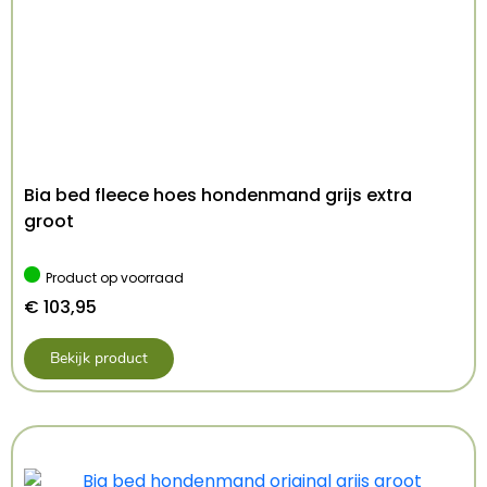
– Sneldrogend
Afmeting: 40-45 cm
Kenmerken: 40-45 cm
Kleur: Bruin
Bia bed fleece hoes hondenmand grijs extra
groot
Product op voorraad
€
103,95
Bekijk product