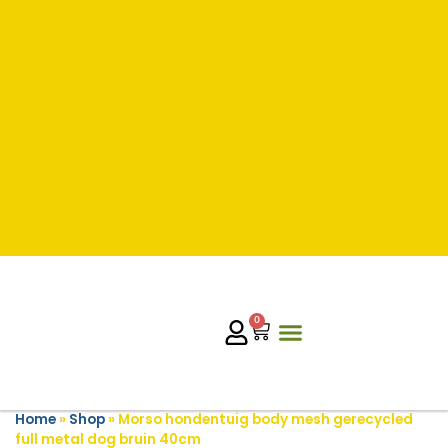
0
Home
»
Shop
»
Morso hondentuig body mesh gerecycled
full metal dog bruin 40cm