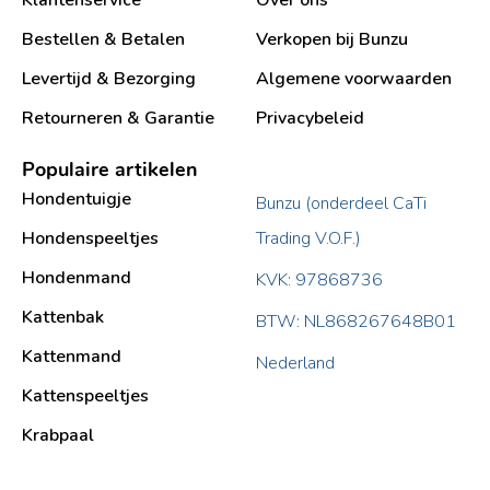
Klantenservice
Over ons
Bestellen & Betalen
Verkopen bij Bunzu
Levertijd & Bezorging
Algemene voorwaarden
Retourneren & Garantie
Privacybeleid
Populaire artikelen
Hondentuigje
Bunzu (onderdeel CaTi
Hondenspeeltjes
Trading V.O.F.)
Hondenmand
KVK: 97868736
Kattenbak
BTW: NL868267648B01
Kattenmand
Nederland
Kattenspeeltjes
Krabpaal​