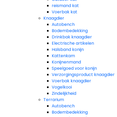
reismand kat​
Voerbak kat
Knaagdier
Autobench
Bodembedekking
Drinkbak knaagdier
Electrische artikelen
Halsband konijn
Kattenkam
Konijnenmand
Speelgoed voor konijn​
Verzorgingsproduct knaagdier
Voerbak knaagdier
Vogelkooi
Zindelijkheid
Terrarium
Autobench
Bodembedekking