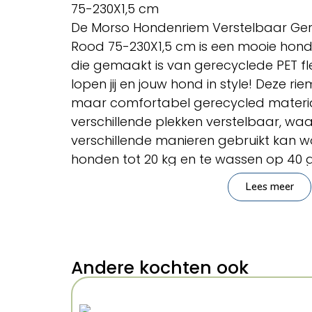
75-230X1,5 cm
De Morso Hondenriem Verstelbaar Ger
Rood 75-230X1,5 cm is een mooie honde
die gemaakt is van gerecyclede PET fl
lopen jij en jouw hond in style! Deze r
maar comfortabel gerecycled materiaa
verschillende plekken verstelbaar, wa
verschillende manieren gebruikt kan w
honden tot 20 kg en te wassen op 40 g
Lees meer
– Riem voor de hond
– Van gerecyclede PET flessen
– Op verschillende plekken verstelbaa
– Te wassen op 40 graden Celsius
– Geschikt voor honden tot 20 kg
Andere kochten ook
Afmeting: 75-230X1,5 cm