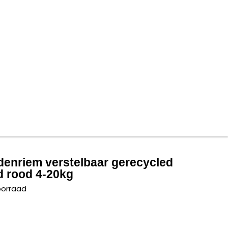
enriem verstelbaar gerecycled
d rood 4-20kg
oorraad