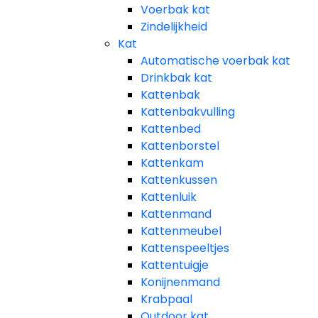
Voerbak kat
Zindelijkheid
Kat
Automatische voerbak kat
Drinkbak kat
Kattenbak
Kattenbakvulling
Kattenbed
Kattenborstel
Kattenkam
Kattenkussen
Kattenluik
Kattenmand
Kattenmeubel
Kattenspeeltjes
Kattentuigje
Konijnenmand
Krabpaal​
Outdoor kat