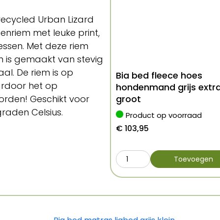
ecycled Urban Lizard
nriem met leuke print,
essen. Met deze riem
iem is gemaakt van stevig
l. De riem is op
Bia bed fleece hoes
ardoor het op
hondenmand grijs extr
orden! Geschikt voor
groot
raden Celsius.
Product op voorraad
€
103,95
r
Toevoegen