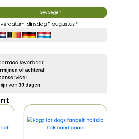
Toevoegen
verdatum: dinsdag 11 augustus *
voorraad leverbaar
of
ermijnen
achteraf
tenservice!
ijn van
30 dagen
ant