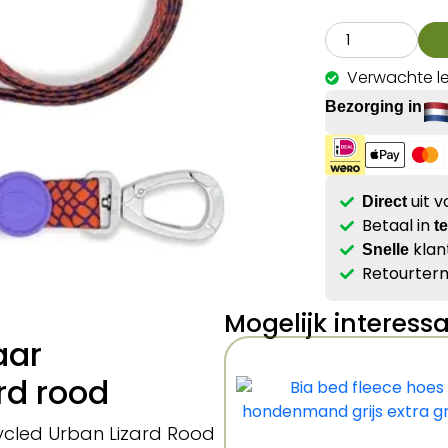
Verwachte le
Bezorging in
uit 
Direct
Betaal in
t
klan
Snelle
Retourterm
Mogelijk interess
aar
rd rood
cled Urban Lizard Rood