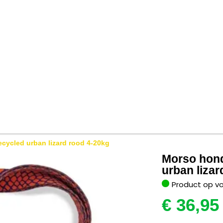
cycled urban lizard rood 4-20kg
Morso hond
urban lizar
Product op v
€
36,95