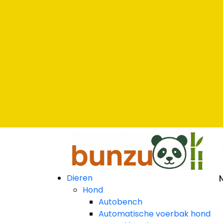
na
na
na
Dieren
Hond
Autobench
Automatische voerbak hond