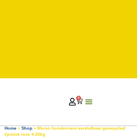
0
Home
»
Shop
»
Morso hondenriem verstelbaar gerecycled
lipstick roze 4-20kg