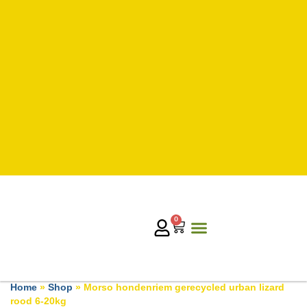
0
Home
»
Shop
»
Morso hondenriem gerecycled urban lizard
rood 6-20kg