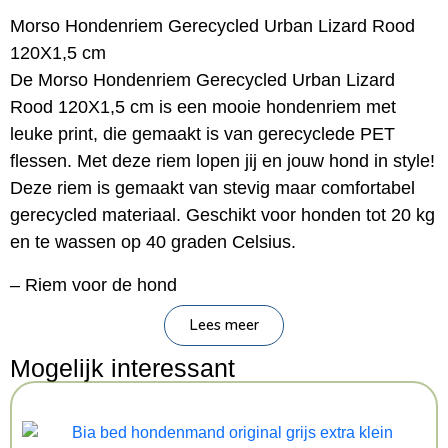
Morso Hondenriem Gerecycled Urban Lizard Rood
120X1,5 cm
De Morso Hondenriem Gerecycled Urban Lizard
Rood 120X1,5 cm is een mooie hondenriem met
leuke print, die gemaakt is van gerecyclede PET
flessen. Met deze riem lopen jij en jouw hond in style!
Deze riem is gemaakt van stevig maar comfortabel
gerecycled materiaal. Geschikt voor honden tot 20 kg
en te wassen op 40 graden Celsius.
– Riem voor de hond
– Van gerecyclede PET flessen
Lees meer
– Te wassen op 40 graden Celsius
Mogelijk interessant
– Geschikt voor honden tot 20 kg
Afmeting: 120X1,5 cm
Kenmerken: 120×1.5 cm 6-20 KG