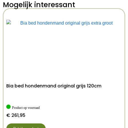
Mogelijk interessant
– Te wassen op 40 graden Celsius
– Geschikt voor honden tot 20 kg
Afmeting: 120X1,5 cm
Kenmerken: 120×1.5 cm 6-20 KG
Kleur: Meerkleurig
Bia bed hondenmand original grijs 120cm
Product op voorraad
€
261,95