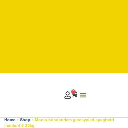
0
Home
»
Shop
»
Morso hondenriem gerecycled spaghetti
incident 6-20kg