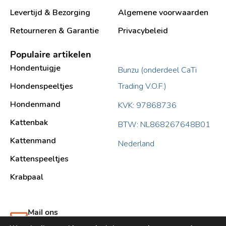
Levertijd & Bezorging
Algemene voorwaarden
Retourneren & Garantie
Privacybeleid
Populaire artikelen
Hondentuigje
Bunzu (onderdeel CaTi
Hondenspeeltjes
Trading V.O.F.)
Hondenmand
KVK: 97868736
Kattenbak
BTW: NL868267648B01
Kattenmand
Nederland
Kattenspeeltjes
Krabpaal​
Mail ons
support@bunzu.nl