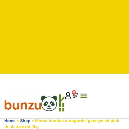
0
Home
»
Shop
»
Morso honden autogordel gerecycled pink
think roze tot 4kg