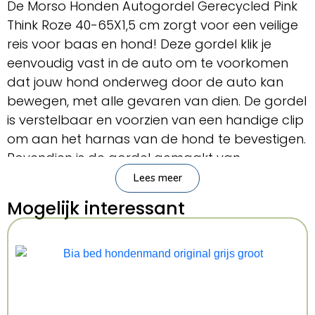
De Morso Honden Autogordel Gerecycled Pink
Think Roze 40-65X1,5 cm zorgt voor een veilige
reis voor baas en hond! Deze gordel klik je
eenvoudig vast in de auto om te voorkomen
dat jouw hond onderweg door de auto kan
bewegen, met alle gevaren van dien. De gordel
is verstelbaar en voorzien van een handige clip
om aan het harnas van de hond te bevestigen.
Bovendien is de gordel gemaakt van
gerecycled materiaal, een duurzame keuze
Lees meer
dus. Het leuke printje maakt de gordel
Mogelijk interessant
helemaal af!
Geschikt voor honden tot 4 kg.
– Autogordel voor de hond van Morso
– Van gerecycled materiaal
– Zorgt dat de hond niet door de auto kan