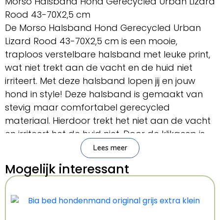
Morso Halsband Hond Gerecycled Urban Lizard
Rood 43-70X2,5 cm
De Morso Halsband Hond Gerecycled Urban
Lizard Rood 43-70X2,5 cm is een mooie,
traploos verstelbare halsband met leuke print,
wat niet trekt aan de vacht en de huid niet
irriteert. Met deze halsband lopen jij en jouw
hond in style! Deze halsband is gemaakt van
stevig maar comfortabel gerecycled
materiaal. Hierdoor trekt het niet aan de vacht
en irriteert het de huid niet. Door de klikgesp is
de halsband eenvoudig om en af te doen.
Lees meer
Mogelijk interessant
– Halsband voor de hond
– Van gerecycled materiaal
– Trekt niet aan de vacht en irriteert de huid
niet