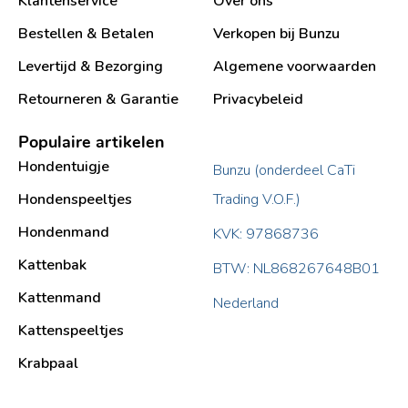
Klantenservice
Over ons
Bestellen & Betalen
Verkopen bij Bunzu
Levertijd & Bezorging
Algemene voorwaarden
Retourneren & Garantie
Privacybeleid
Populaire artikelen
Hondentuigje
Bunzu (onderdeel CaTi
Hondenspeeltjes
Trading V.O.F.)
Hondenmand
KVK: 97868736
Kattenbak
BTW: NL868267648B01
Kattenmand
Nederland
Kattenspeeltjes
Krabpaal​