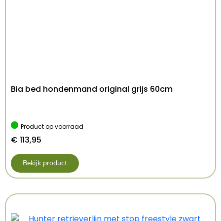
– Met klikgesp sluiting
Afmeting: 43-70X2,5 cm
Kenmerken: 43-70×2.5 cm
Kleur: Rood
Bia bed hondenmand original grijs 60cm
Product op voorraad
€
113,95
Bekijk product