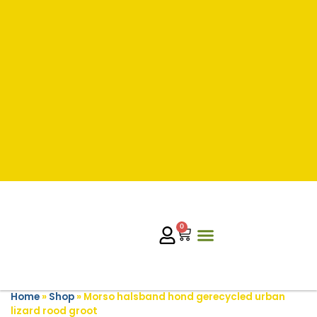
0
Home
»
Shop
»
Morso halsband hond gerecycled urban
lizard rood groot