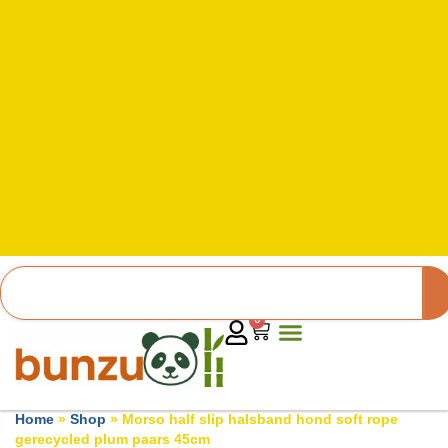
0
Home
»
Shop
»
Morso half slip halsband hond soft rope
gerecycled plum paars 45cm