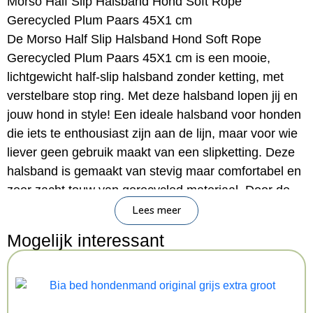
Morso Half Slip Halsband Hond Soft Rope
Gerecycled Plum Paars 45X1 cm
De Morso Half Slip Halsband Hond Soft Rope
Gerecycled Plum Paars 45X1 cm is een mooie,
lichtgewicht half-slip halsband zonder ketting, met
verstelbare stop ring. Met deze halsband lopen jij en
jouw hond in style! Een ideale halsband voor honden
die iets te enthousiast zijn aan de lijn, maar voor wie
liever geen gebruik maakt van een slipketting. Deze
halsband is gemaakt van stevig maar comfortabel en
zeer zacht touw van gerecycled materiaal. Door de
handige constructie komt de halsband iets strakker te
Lees meer
staan bij veel druk, maar zorgt de ring voor een
Mogelijk interessant
blokkade die voorkomt dat de halsband volledig strak
trekt. Eenvoudig om- en af te doen!
– Half-slip halsband voor de hond