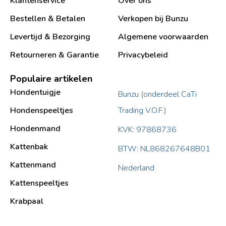
Klantenservice
Over ons
Bestellen & Betalen
Verkopen bij Bunzu
Levertijd & Bezorging
Algemene voorwaarden
Retourneren & Garantie
Privacybeleid
Populaire artikelen
Hondentuigje
Bunzu (onderdeel CaTi
Hondenspeeltjes
Trading V.O.F.)
Hondenmand
KVK: 97868736
Kattenbak
BTW: NL868267648B01
Kattenmand
Nederland
Kattenspeeltjes
Krabpaal​