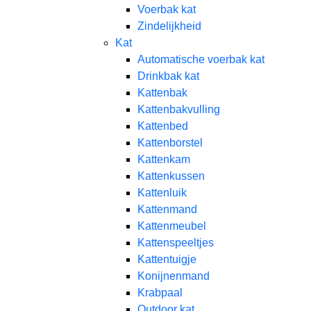
Voerbak kat
Zindelijkheid
Kat
Automatische voerbak kat
Drinkbak kat
Kattenbak
Kattenbakvulling
Kattenbed
Kattenborstel
Kattenkam
Kattenkussen
Kattenluik
Kattenmand
Kattenmeubel
Kattenspeeltjes
Kattentuigje
Konijnenmand
Krabpaal​
Outdoor kat