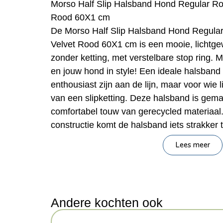
Morso Half Slip Halsband Hond Regular R
Rood 60X1 cm
De Morso Half Slip Halsband Hond Regula
Velvet Rood 60X1 cm is een mooie, lichtgew
zonder ketting, met verstelbare stop ring. M
en jouw hond in style! Een ideale halsband 
enthousiast zijn aan de lijn, maar voor wie
van een slipketting. Deze halsband is gem
comfortabel touw van gerecycled materiaal
constructie komt de halsband iets strakker t
zorgt de ring voor een blokkade die voorko
Lees meer
strak trekt. Eenvoudig om- en af te doen!
– Half-slip halsband voor de hond
– Van gerecycled materiaal
– Gemaakt van stevig touw zonder ketting
Andere kochten ook
– Trekt niet volledig strak door de ring die 