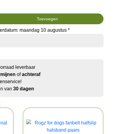
Toevoegen
verdatum: maandag 10 augustus *
oorraad leverbaar
rmijnen
of
achteraf
enservice!
jn van
30 dagen
t