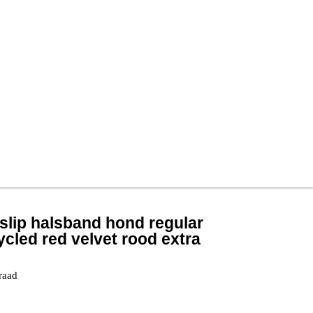
slip halsband hond regular
cled red velvet rood extra
raad