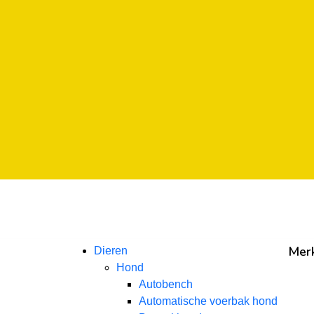
r
larna
r
larna
r
larna
Mer
Dieren
Hond
Autobench
Automatische voerbak hond