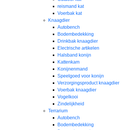
reismand kat​
Voerbak kat
Knaagdier
Autobench
Bodembedekking
Drinkbak knaagdier
Electrische artikelen
Halsband konijn
Kattenkam
Konijnenmand
Speelgoed voor konijn​
Verzorgingsproduct knaagdier
Voerbak knaagdier
Vogelkooi
Zindelijkheid
Terrarium
Autobench
Bodembedekking