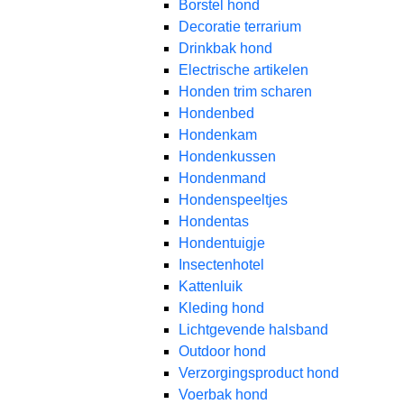
Borstel hond
Decoratie terrarium
Drinkbak hond
Electrische artikelen
Honden trim scharen
Hondenbed
Hondenkam
Hondenkussen
Hondenmand
Hondenspeeltjes
Hondentas
Hondentuigje
Insectenhotel
Kattenluik
Kleding hond
Lichtgevende halsband
Outdoor hond
Verzorgingsproduct hond
Voerbak hond