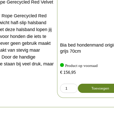
ope Gerecycled Red Velvet
r Rope Gerecycled Red
icht half-slip halsband
et deze halsband lopen jij
voor honden die iets te
 liever geen gebruik maakt
Bia bed hondenmand origi
aakt van stevig maar
grijs 70cm
. Door de handige
e staan bij veel druk, maar
Product op voorraad
mt dat de halsband volledig
€
156,95
Toevoegen
als blokkade dient