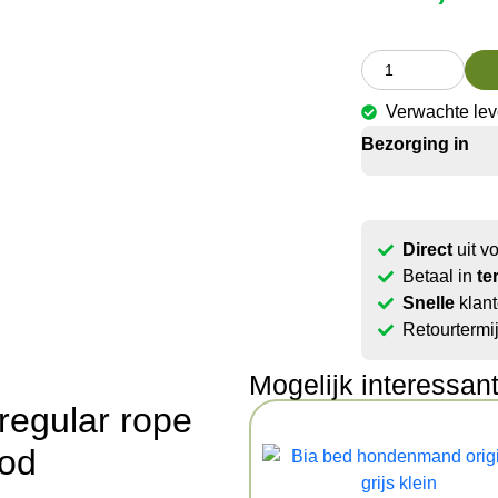
Verwachte le
Bezorging in
Direct
uit v
Betaal in
te
Snelle
klant
Retourtermi
Mogelijk interessan
regular rope
ood