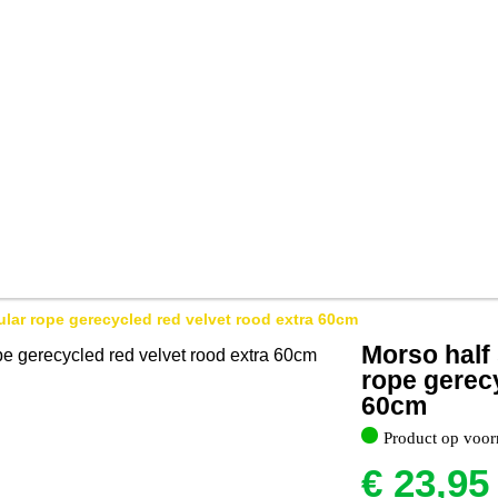
lar rope gerecycled red velvet rood extra 60cm
Morso half 
rope gerecy
60cm
Product op voor
€
23,95