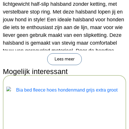
lichtgewicht half-slip halsband zonder ketting, met
verstelbare stop ring. Met deze halsband lopen jij en
jouw hond in style! Een ideale halsband voor honden
die iets te enthousiast zijn aan de lijn, maar voor wie
liever geen gebruik maakt van een slipketting. Deze
halsband is gemaakt van stevig maar comfortabel
touw van gerecycled materiaal. Door de handige
constructie komt de halsband iets strakker te staan bij
Lees meer
veel druk, maar zorgt de ring voor een blokkade die
Mogelijk interessant
voorkomt dat de halsband volledig strak trekt.
Eenvoudig om- en af te doen!
– Half-slip halsband voor de hond
– Van gerecycled materiaal
– Gemaakt van stevig touw zonder ketting
– Trekt niet volledig strak door de ring die als
blokkade dient