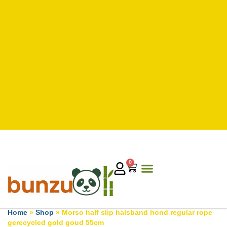
0
Home
»
Shop
»
Morso half slip halsband hond regular rope
gerecycled gold goud 55cm