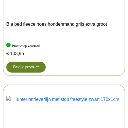
– Eenvoudig aan en uit te trekken
Afmeting: 55X1 cm
Kenmerken: 55×1 cm
Bia bed fleece hoes hondenmand grijs extra groot
Kleur: Meerkleurig
Product op voorraad
€
103,95
Bekijk product