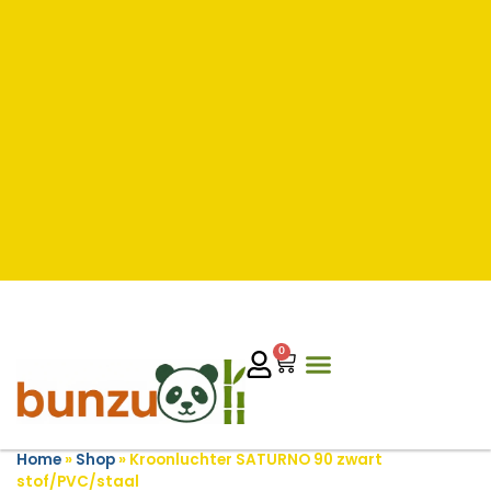
0
Home
»
Shop
»
Kroonluchter SATURNO 90 zwart
stof/PVC/staal