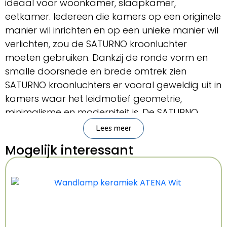
ideaal voor woonkamer, slaapkamer,
eetkamer. Iedereen die kamers op een originele
manier wil inrichten en op een unieke manier wil
verlichten, zou de SATURNO kroonluchter
moeten gebruiken. Dankzij de ronde vorm en
smalle doorsnede en brede omtrek zien
SATURNO kroonluchters er vooral geweldig uit in
kamers waar het leidmotief geometrie,
minimalisme en moderniteit is. De SATURNO
kroonluchter is echter niet alleen effectief in
Lees meer
modern interieurontwerp, het ziet er ook erg
Mogelijk interessant
mooi uit in traditionele kamers. Het is de
perfecte keuze voor mensen die van elegantie
houden.
Belangrijkste kenmerken
Merk:
Sollux Lighting