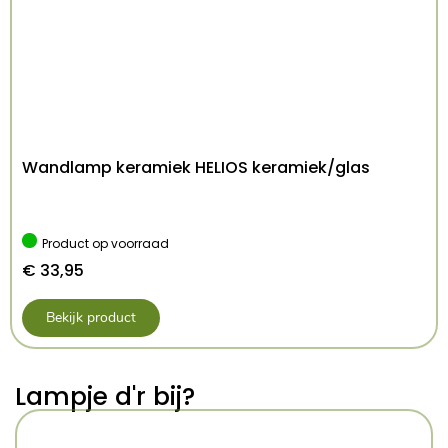
Lichtbron inbegrepen:
NEE
IP-klasse:
IP20
Afmetingen:
lengte 90.0 cm, breedte 90.0
cm, hoogte 112.0 cm
Gewicht:
12,2kg
EAN-code:
5903282708402
Wandlamp keramiek HELIOS keramiek/glas
Product op voorraad
€
33,95
Bekijk product
Lampje d'r bij?