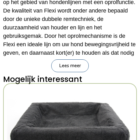
op het gebied van hondenlijnen met een oprolfunctie.
De kwaliteit van Flexi wordt onder andere bepaald
door de unieke dubbele remtechniek, de
duurzaamheid van houder en lijn en het
gebruiksgemak. Door het oprolmechanisme is de
Flexi een ideale lijn om uw hond bewegingsvrijheid te
geven, en daarnaast kort(er) te houden als dat nodig
is.
Lees meer
Materiaal: kunststofGeschikt voor honden tot 50
Mogelijk interessant
KiloKleur: Rood
Kenmerken: L 8 M
Kleur: Rood