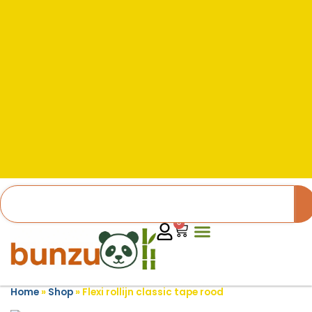
0
Home
»
Shop
»
Flexi rollijn classic tape rood