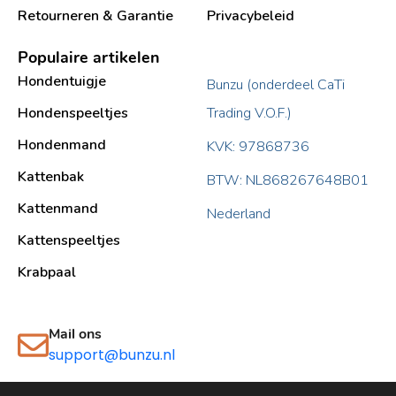
Retourneren & Garantie
Privacybeleid
Populaire artikelen
Hondentuigje
Bunzu (onderdeel CaTi
Hondenspeeltjes
Trading V.O.F.)
Hondenmand
KVK: 97868736
Kattenbak
BTW: NL868267648B01
Kattenmand
Nederland
Kattenspeeltjes
Krabpaal​
Mail ons
support@bunzu.nl