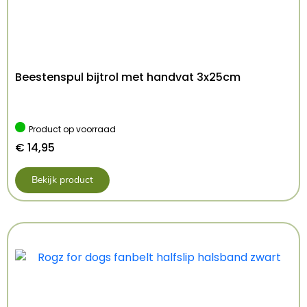
Aqua, vinaigre, emulgator, teaatree olie,
geraniumolie, lavendelolie, neemolie en
jojobaolie.
Beestenspul bijtrol met handvat 3x25cm
Inhoud:20 ml
Kenmerken: 20 ml
Kleur: Meerkleurig
Product op voorraad
€
14,95
Bekijk product