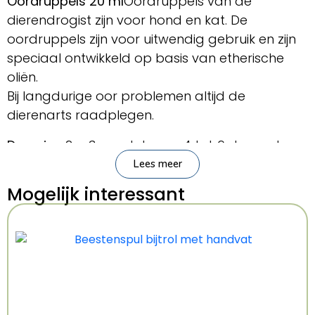
Oordruppels 20 ml
Oordruppels van de
dierendrogist zijn voor hond en kat. De
oordruppels zijn voor uitwendig gebruik en zijn
speciaal ontwikkeld op basis van etherische
oliën.
Bij langdurige oor problemen altijd de
dierenarts raadplegen.
Dosering:
2 a 3 maal daags 4 tot 6 druppels.
Lees meer
Gebruik:
Mogelijk interessant
De druppels in de uitwendige gehoorgang
druppelen, gedurende 30 sec. licht in masseren.
Overtollig oorsmeer en druppels voorzichtig
verwijderen d.m.v. een zacht doekje. Geen
wattenstaaf gebruiken.
Samenstelling: