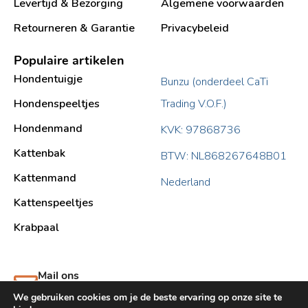
Levertijd & Bezorging
Algemene voorwaarden
Retourneren & Garantie
Privacybeleid
Populaire artikelen
Hondentuigje
Bunzu (onderdeel CaTi
Hondenspeeltjes
Trading V.O.F.)
Hondenmand
KVK: 97868736
Kattenbak
BTW: NL868267648B01
Kattenmand
Nederland
Kattenspeeltjes
Krabpaal​
Mail ons
support@bunzu.nl
We gebruiken cookies om je de beste ervaring op onze site te