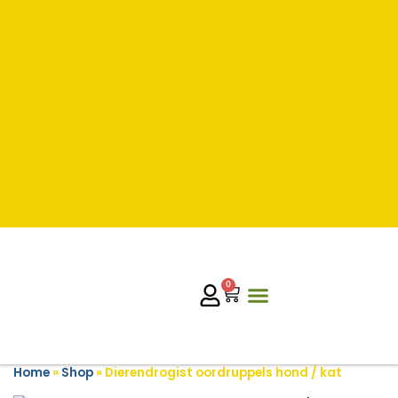
0
Home
»
Shop
»
Dierendrogist oordruppels hond / kat