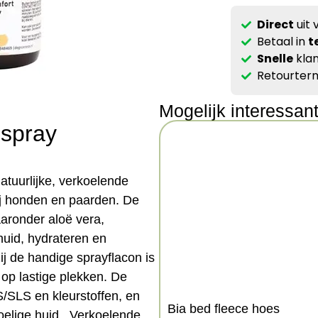
Direct
uit 
Betaal in
t
Snelle
klan
Retourterm
Mogelijk interessan
 spray
tuurlijke, verkoelende
 bij honden en paarden. De
aronder aloë vera,
huid, hydrateren en
ij de handige sprayflacon is
op lastige plekken. De
S/SLS en kleurstoffen, en
Bia bed fleece hoes
oelige huid.. Verkoelende