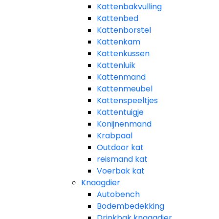
Kattenbakvulling
Kattenbed
Kattenborstel
Kattenkam
Kattenkussen
Kattenluik
Kattenmand
Kattenmeubel
Kattenspeeltjes
Kattentuigje
Konijnenmand
Krabpaal​
Outdoor kat
reismand kat​
Voerbak kat
Knaagdier
Autobench
Bodembedekking
Drinkbak knaagdier