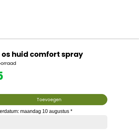
 os huid comfort spray
oorraad
5
Toevoegen
verdatum: maandag 10 augustus *