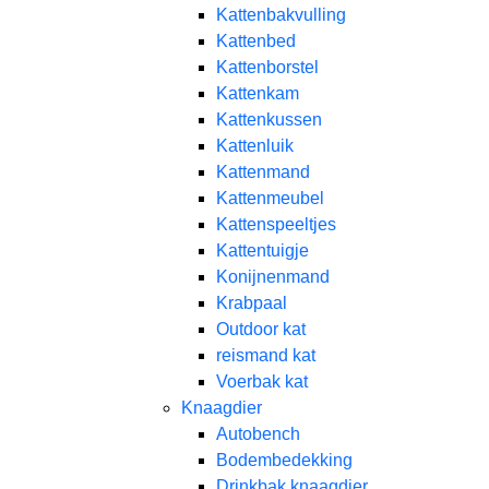
Kattenbakvulling
Kattenbed
Kattenborstel
Kattenkam
Kattenkussen
Kattenluik
Kattenmand
Kattenmeubel
Kattenspeeltjes
Kattentuigje
Konijnenmand
Krabpaal​
Outdoor kat
reismand kat​
Voerbak kat
Knaagdier
Autobench
Bodembedekking
Drinkbak knaagdier