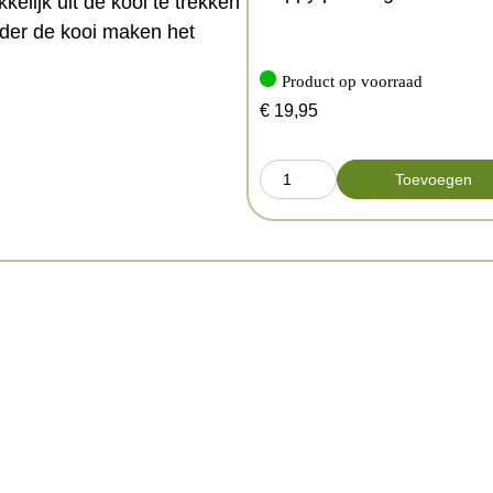
elijk uit de kooi te trekken
nder de kooi maken het
Product op voorraad
€
19,95
Toevoegen
poten)
poten)