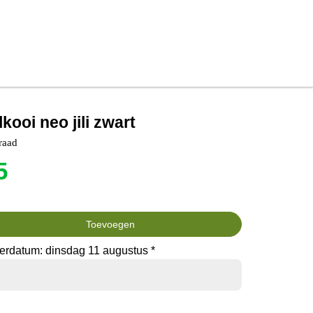
kooi neo jili zwart
raad
5
Toevoegen
erdatum: dinsdag 11 augustus *