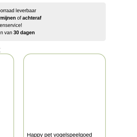
oorraad leverbaar
rmijnen
of
achteraf
enservice!
jn van
30 dagen
t
Happy pet vogelspeelgoed