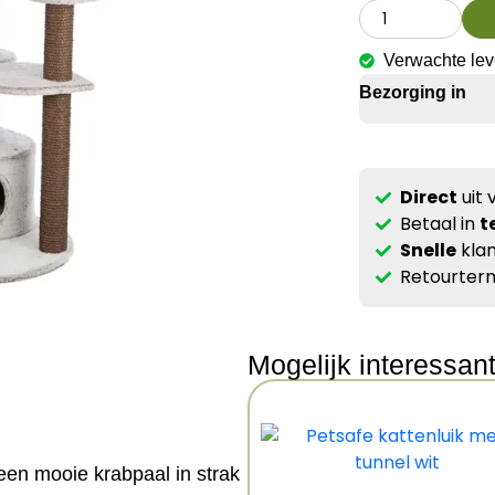
Verwachte lev
Bezorging in
Direct
uit 
Betaal in
t
Snelle
klan
Retourterm
Mogelijk interessan
een mooie krabpaal in strak