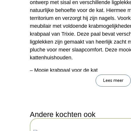
ontwerp met sisal en verschillende ligplek
natuurlijke behoefte voor de kat. Hiermee m
territorium en verzorgt hij zijn nagels. Voo
meubilair met voldoende krabmogelijkhede
krabpaal van Trixie. Deze paal bevat versch
ligplekken zijn gemaakt van heerlijk zacht 
pluche voor meer slaapcomfort. Deze mooie 
kattenhuishouden.
– Mooie krabpaal voor de kat
– Palen met sisal
Lees meer
– Verschillende zachte ligplekken
– Om de nagels te verzorgen en territorium
Afmeting: 58X58X135 cm
Andere kochten ook
Kenmerken: 135 cm
Kleur: Bruin