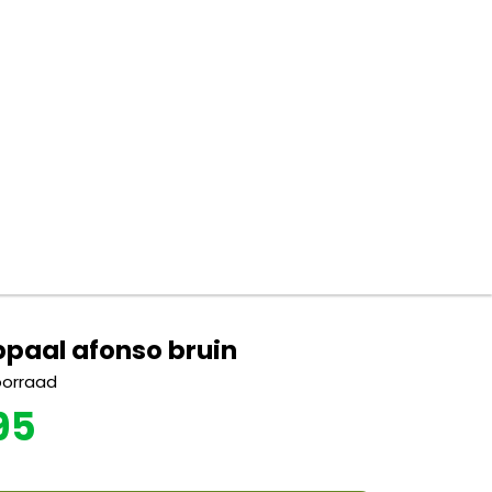
bpaal afonso bruin
oorraad
95