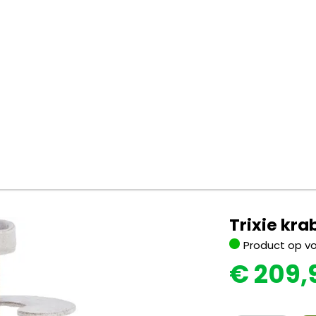
Trixie kra
Product op v
€
209,