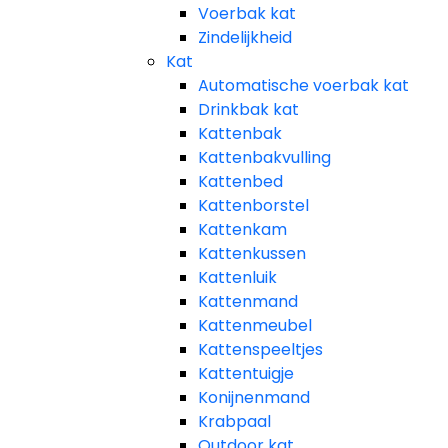
Voerbak kat
Zindelijkheid
Kat
Automatische voerbak kat
Drinkbak kat
Kattenbak
Kattenbakvulling
Kattenbed
Kattenborstel
Kattenkam
Kattenkussen
Kattenluik
Kattenmand
Kattenmeubel
Kattenspeeltjes
Kattentuigje
Konijnenmand
Krabpaal​
Outdoor kat