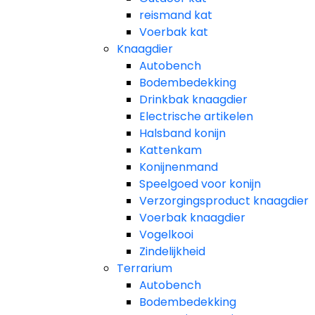
reismand kat​
Voerbak kat
Knaagdier
Autobench
Bodembedekking
Drinkbak knaagdier
Electrische artikelen
Halsband konijn
Kattenkam
Konijnenmand
Speelgoed voor konijn​
Verzorgingsproduct knaagdier
Voerbak knaagdier
Vogelkooi
Zindelijkheid
Terrarium
Autobench
Bodembedekking