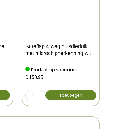
nel
Sureflap 4-weg huisdierluik
met microchipherkenning wit
Product op voorraad
€
158,95
Toevoegen