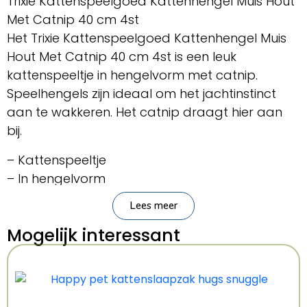
Trixie Kattenspeelgoed Kattenhengel Muis Hout
Met Catnip 40 cm 4st
Het Trixie Kattenspeelgoed Kattenhengel Muis
Hout Met Catnip 40 cm 4st is een leuk
kattenspeeltje in hengelvorm met catnip.
Speelhengels zijn ideaal om het jachtinstinct
aan te wakkeren. Het catnip draagt hier aan
bij.
– Kattenspeeltje
– In hengelvorm
– Met catnip
Lees meer
Afmeting: 40 cm
Mogelijk interessant
Inhoud: 4 stuks
Kenmerken: 40 cm 4 Stuks
Kleur: Meerkleurig