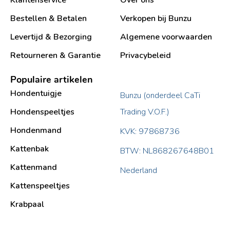
Klantenservice
Over ons
Bestellen & Betalen
Verkopen bij Bunzu
Levertijd & Bezorging
Algemene voorwaarden
Retourneren & Garantie
Privacybeleid
Populaire artikelen
Hondentuigje
Bunzu (onderdeel CaTi
Hondenspeeltjes
Trading V.O.F.)
Hondenmand
KVK: 97868736
Kattenbak
BTW: NL868267648B01
Kattenmand
Nederland
Kattenspeeltjes
Krabpaal​