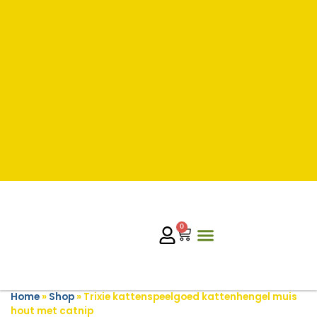
0
Home
»
Shop
»
Trixie kattenspeelgoed kattenhengel muis
hout met catnip