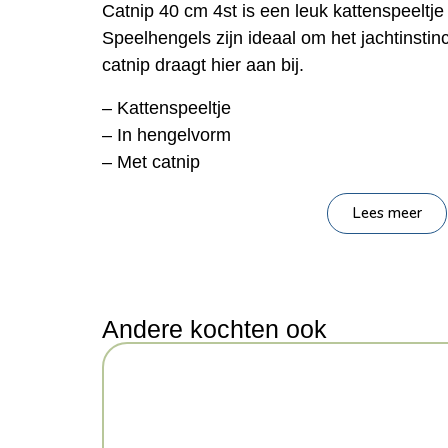
Catnip 40 cm 4st is een leuk kattenspeeltje
Speelhengels zijn ideaal om het jachtinstin
catnip draagt hier aan bij.
– Kattenspeeltje
– In hengelvorm
– Met catnip
Afmeting: 40 cm
Lees meer
Inhoud: 4 stuks
Kenmerken: 40 cm 4 Stuks
Kleur: Meerkleurig
Andere kochten ook