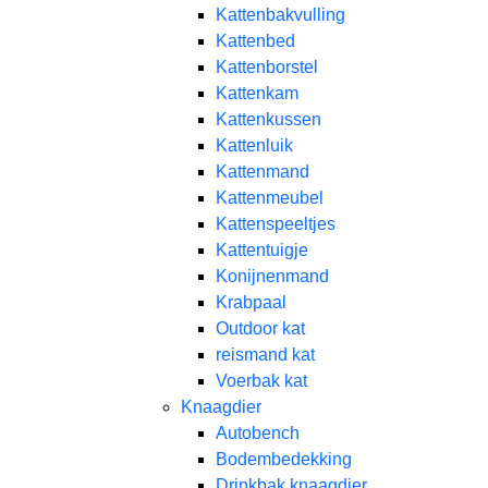
Kattenbakvulling
Kattenbed
Kattenborstel
Kattenkam
Kattenkussen
Kattenluik
Kattenmand
Kattenmeubel
Kattenspeeltjes
Kattentuigje
Konijnenmand
Krabpaal​
Outdoor kat
reismand kat​
Voerbak kat
Knaagdier
Autobench
Bodembedekking
Drinkbak knaagdier