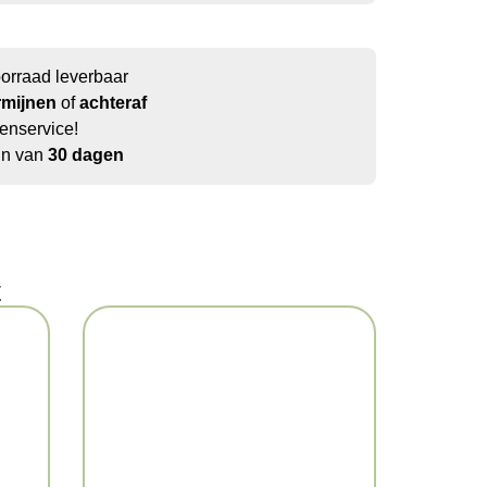
oorraad leverbaar
rmijnen
of
achteraf
enservice!
jn van
30 dagen
t