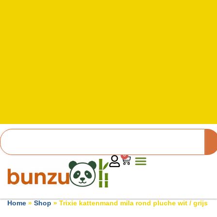
0
Home
»
Shop
»
Trixie kattenmand mila rond pluche wit / grijs