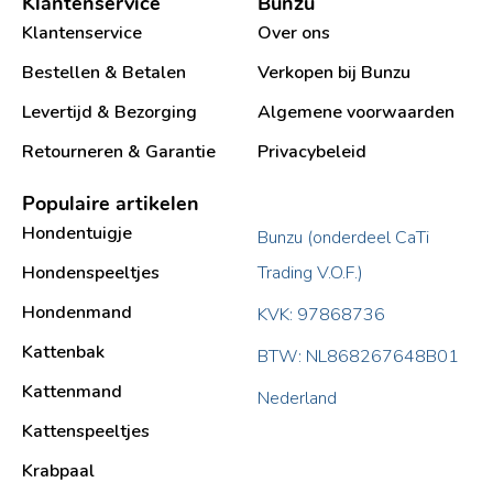
Klantenservice
Bunzu
Klantenservice
Over ons
Bestellen & Betalen
Verkopen bij Bunzu
Levertijd & Bezorging
Algemene voorwaarden
Retourneren & Garantie
Privacybeleid
Populaire artikelen
Hondentuigje
Bunzu (onderdeel CaTi
Hondenspeeltjes
Trading V.O.F.)
Hondenmand
KVK: 97868736
Kattenbak
BTW: NL868267648B01
Kattenmand
Nederland
Kattenspeeltjes
Krabpaal​