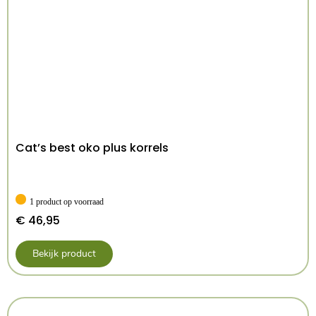
– Polyestervlies vulling
– Met geïntegreerd kussen
– Slipvaste onderkant voorkomt schuiven
Afmeting: 50X50 cm
Kenmerken: 50×50 cm
Kleur: Grijs
Cat’s best oko plus korrels
1 product op voorraad
€
46,95
Bekijk product