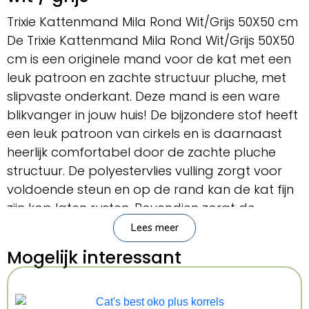
Trixie Kattenmand Mila Rond Wit/Grijs 50X50 cm
De Trixie Kattenmand Mila Rond Wit/Grijs 50X50
cm is een originele mand voor de kat met een
leuk patroon en zachte structuur pluche, met
slipvaste onderkant. Deze mand is een ware
blikvanger in jouw huis! De bijzondere stof heeft
een leuk patroon van cirkels en is daarnaast
heerlijk comfortabel door de zachte pluche
structuur. De polyestervlies vulling zorgt voor
voldoende steun en op de rand kan de kat fijn
zijn kop laten rusten. Bovendien zorgt de
slipvaste onderkant dat het dier zonder moeite
Lees meer
in- en uit de mand kan stappen.
Mogelijk interessant
– Opvallende mand voor de kat
– Bekleed met zacht pluche in een leuk patroon