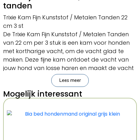
tanden
Trixie Kam Fijn Kunststof / Metalen Tanden 22
cm 3 st
De Trixie Kam Fijn Kunststof / Metalen Tanden
van 22 cm per 3 stuk is een kam voor honden
met kortharige vacht, om de vacht glad te
maken. Deze fijne kam ontdoet de vacht van
jouw hond van losse haren en maakt de vacht
glad door de fijne tanden. De kam is gemaakt
Lees meer
van kunststof met metalen tanden en een
Mogelijk interessant
rubberen coating voor een prettige grip.
– Vachtkam voor de hond van Trixie
– Voor honden met een kortharige vacht
– Ontdoet de vacht van losse haren en maakt
de vacht glad