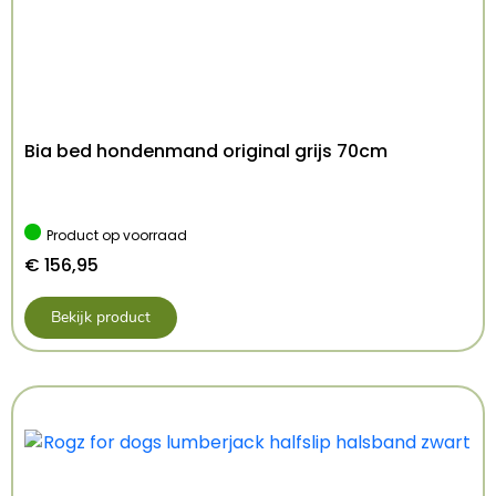
– Met rubberen coating op het handvat voor
een prettige grip
Afmeting: 22 cm
Inhoud: 3 st
Kenmerken: 22 cm 3 Stuks
Bia bed hondenmand original grijs 70cm
Kleur: Meerkleurig
Product op voorraad
€
156,95
Bekijk product