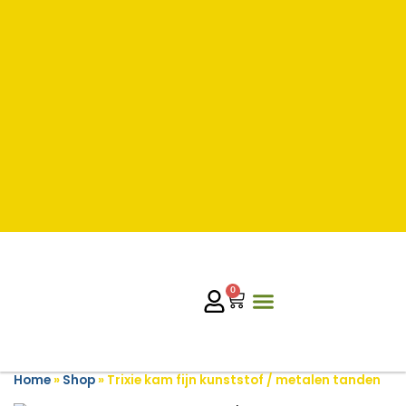
0
Home
»
Shop
»
Trixie kam fijn kunststof / metalen tanden