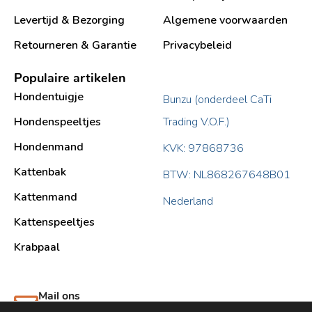
Levertijd & Bezorging
Algemene voorwaarden
Retourneren & Garantie
Privacybeleid
Populaire artikelen
Hondentuigje
Bunzu (onderdeel CaTi
Hondenspeeltjes
Trading V.O.F.)
Hondenmand
KVK: 97868736
Kattenbak
BTW: NL868267648B01
Kattenmand
Nederland
Kattenspeeltjes
Krabpaal​
Mail ons