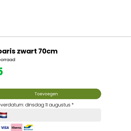
 paris zwart 70cm
oorraad
5
Toevoegen
verdatum: dinsdag 11 augustus *