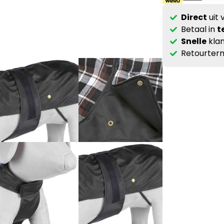
Direct
uit 
Betaal in
t
Snelle
klan
Retourterm