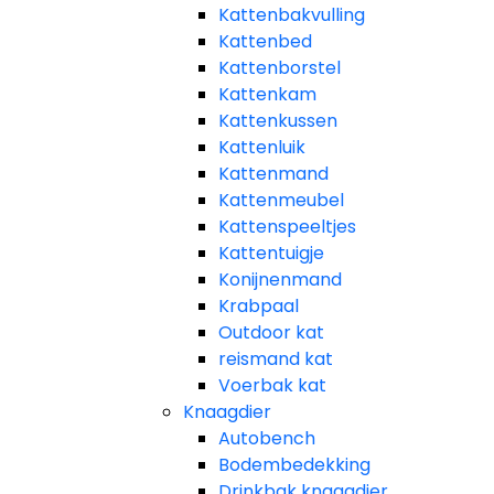
Kattenbakvulling
Kattenbed
Kattenborstel
Kattenkam
Kattenkussen
Kattenluik
Kattenmand
Kattenmeubel
Kattenspeeltjes
Kattentuigje
Konijnenmand
Krabpaal​
Outdoor kat
reismand kat​
Voerbak kat
Knaagdier
Autobench
Bodembedekking
Drinkbak knaagdier