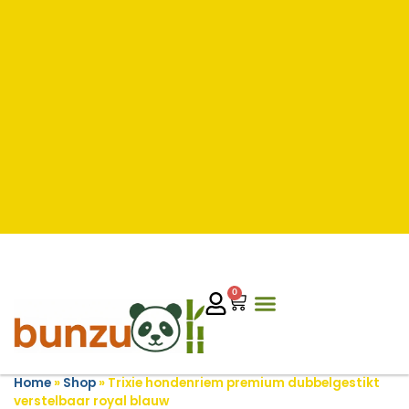
0
Home
»
Shop
»
Trixie hondenriem premium dubbelgestikt
verstelbaar royal blauw