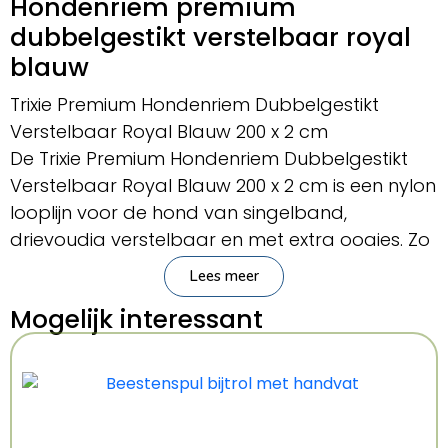
Hondenriem premium
dubbelgestikt verstelbaar royal
blauw
Trixie Premium Hondenriem Dubbelgestikt
Verstelbaar Royal Blauw 200 x 2 cm
De Trixie Premium Hondenriem Dubbelgestikt
Verstelbaar Royal Blauw 200 x 2 cm is een nylon
looplijn voor de hond van singelband,
drievoudig verstelbaar en met extra oogjes. Zo
is de lijn geschikt voor meerdere doeleinden en
Lees meer
kan je jouw hond op een lengte laten lopen die
Mogelijk interessant
voor de situatie het meest geschikt is. Je kunt
hem eenvoudig verstellen door de
musketonhaak aan één van de ringen te
klikken. Ook de andere kant eindigt in een
musketonhaak, voor gemakkelijke bevestiging