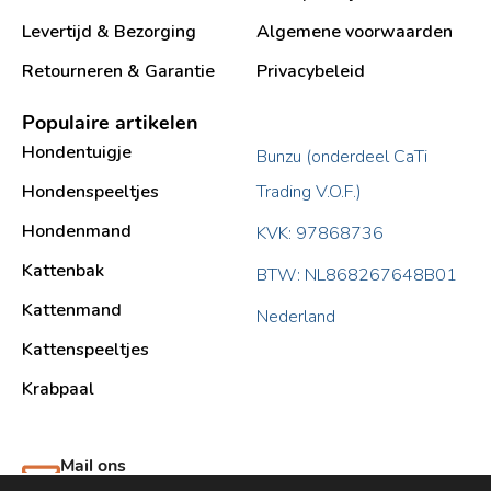
Levertijd & Bezorging
Algemene voorwaarden
Retourneren & Garantie
Privacybeleid
Populaire artikelen
Hondentuigje
Bunzu (onderdeel CaTi
Hondenspeeltjes
Trading V.O.F.)
Hondenmand
KVK: 97868736
Kattenbak
BTW: NL868267648B01
Kattenmand
Nederland
Kattenspeeltjes
Krabpaal​
Mail ons