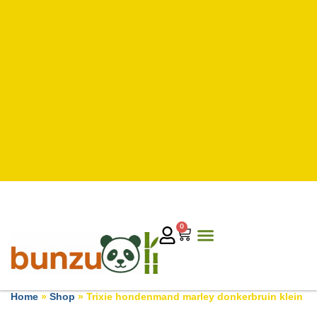
0
Home
»
Shop
»
Trixie hondenmand marley donkerbruin klein