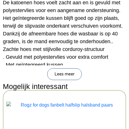
De katoenen hoes voelt zacht aan en is gevuld met
polyestervlies voor een aangename ondersteuning.
Het geïntegreerde kussen blijft goed op zijn plaats,
terwijl de slipvaste onderkant verschuiven voorkomt.
Dankzij de afneembare hoes die wasbaar is op 40
graden, is de mand eenvoudig te onderhouden..
Zachte hoes met stijlvolle corduroy-structuur
. Gevuld met polyestervlies voor extra comfort
. Met geïntegreerd kussen
. Slipvaste onderkant voor stabiliteit
Lees meer
. Hoes afneembaar en wasbaar op 40 °CAfmetingen:
Mogelijk interessant
60X50 cmTrixie Hondenmand Marley Donkerbruin is
verkrijgbaar in vier verschillende maten: 60X50,
80X60, 100X70 en 120X80 cm
Kenmerken: 60×50 cm
Kleur: Donkerbruin