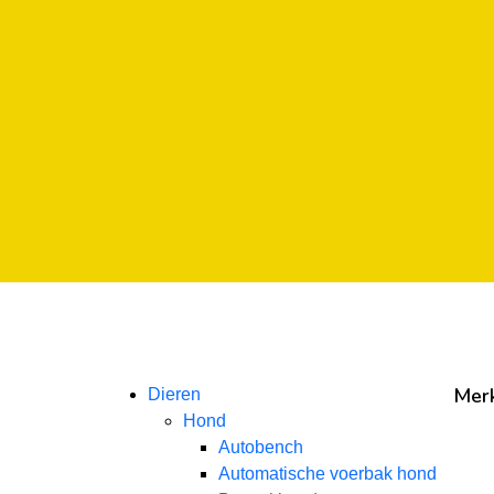
r
larna
r
larna
r
larna
Mer
Dieren
Hond
Autobench
Automatische voerbak hond