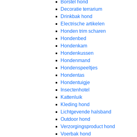
Borstel hond
Decoratie terrarium
Drinkbak hond
Electrische artikelen
Honden trim scharen
Hondenbed
Hondenkam
Hondenkussen
Hondenmand
Hondenspeeltjes
Hondentas
Hondentuigje
Insectenhotel
Kattenluik
Kleding hond
Lichtgevende halsband
Outdoor hond
Verzorgingsproduct hond
Voerbak hond