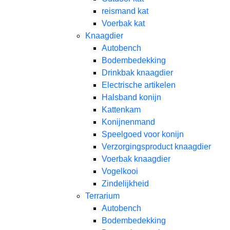
reismand kat​
Voerbak kat
Knaagdier
Autobench
Bodembedekking
Drinkbak knaagdier
Electrische artikelen
Halsband konijn
Kattenkam
Konijnenmand
Speelgoed voor konijn​
Verzorgingsproduct knaagdier
Voerbak knaagdier
Vogelkooi
Zindelijkheid
Terrarium
Autobench
Bodembedekking