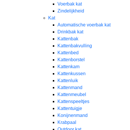
Voerbak kat
Zindelijkheid
Kat
Automatische voerbak kat
Drinkbak kat
Kattenbak
Kattenbakvulling
Kattenbed
Kattenborstel
Kattenkam
Kattenkussen
Kattenluik
Kattenmand
Kattenmeubel
Kattenspeeltjes
Kattentuigje
Konijnenmand
Krabpaal​
Outdoor kat