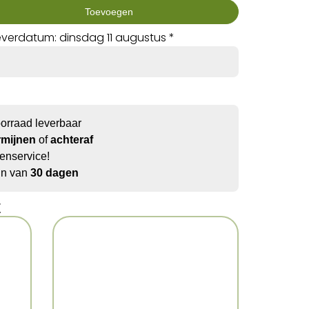
Toevoegen
verdatum: dinsdag 11 augustus *
oorraad leverbaar
rmijnen
of
achteraf
enservice!
jn van
30 dagen
t