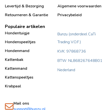
Levertijd & Bezorging
Algemene voorwaarden
Retourneren & Garantie
Privacybeleid
Populaire artikelen
Hondentuigje
Bunzu (onderdeel CaTi
Hondenspeeltjes
Trading V.O.F.)
Hondenmand
KVK: 97868736
Kattenbak
BTW: NL868267648B01
Kattenmand
Nederland
Kattenspeeltjes
Krabpaal​
Mail ons
support@bunzu.nl