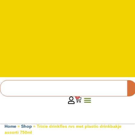
0
Home
»
Shop
»
Trixie drinkfles rvs met plastic drinkbakje
assorti 750ml