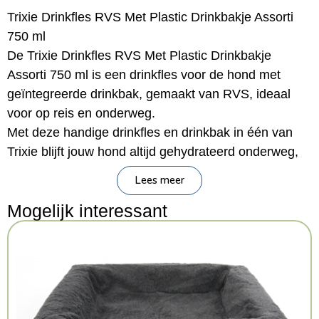
Trixie Drinkfles RVS Met Plastic Drinkbakje Assorti
750 ml
De Trixie Drinkfles RVS Met Plastic Drinkbakje
Assorti 750 ml is een drinkfles voor de hond met
geïntegreerde drinkbak, gemaakt van RVS, ideaal
voor op reis en onderweg.
Met deze handige drinkfles en drinkbak in één van
Trixie blijft jouw hond altijd gehydrateerd onderweg,
waar je ook heen gaat en hoe je ook reist. Deze
Lees meer
mooie drinkfles is gemaakt van RVS, met een dop die
Mogelijk interessant
tegelijk fungeert als waterbakje. Onderweg, in de
auto en tijdens het wandelen hoef je enkel de 'dop'
van de fles te schroeven en hier water uit de fles in te
gieten: zo heeft jouw hond in één keer een
verfrissende slok water tot zijn beschikking! De fles
komt met een karabijnhaak zodat je hem aan een