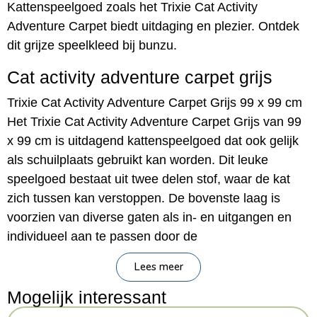
Kattenspeelgoed zoals het Trixie Cat Activity
Adventure Carpet biedt uitdaging en plezier. Ontdek
dit grijze speelkleed bij bunzu.
Cat activity adventure carpet grijs
Trixie Cat Activity Adventure Carpet Grijs 99 x 99 cm
Het Trixie Cat Activity Adventure Carpet Grijs van 99
x 99 cm is uitdagend kattenspeelgoed dat ook gelijk
als schuilplaats gebruikt kan worden. Dit leuke
speelgoed bestaat uit twee delen stof, waar de kat
zich tussen kan verstoppen. De bovenste laag is
voorzien van diverse gaten als in- en uitgangen en
individueel aan te passen door de
klittenbandsluitingen. Dit maakt het tapijt ideaal als
Lees meer
schuilplaats, speelplaats en speurplek om snoepjes
of speeltjes in te verstoppen. Het Adventure Carpet is
Mogelijk interessant
voorzien van een slipvaste onderkant voor veilig