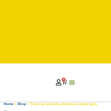
0
Home
»
Shop
»
Trixie cat activity adventure carpet grijs