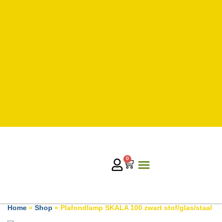
0
Home
»
Shop
»
Plafondlamp SKALA 100 zwart stof/glas/staal