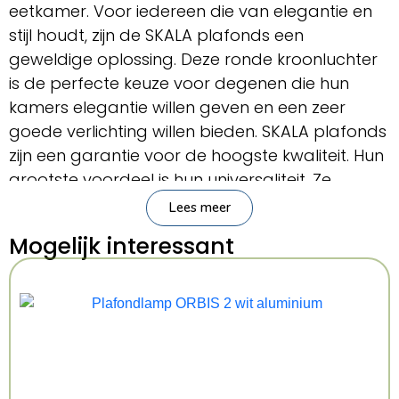
eetkamer. Voor iedereen die van elegantie en
stijl houdt, zijn de SKALA plafonds een
geweldige oplossing. Deze ronde kroonluchter
is de perfecte keuze voor degenen die hun
kamers elegantie willen geven en een zeer
goede verlichting willen bieden. SKALA plafonds
zijn een garantie voor de hoogste kwaliteit. Hun
grootste voordeel is hun universaliteit. Ze
kunnen worden gebruikt in verschillende
Lees meer
kamers, of het nu gaat om een moderne of
Mogelijk interessant
traditionele stijl. Ze zien er erg goed uit in
woonkamers, slaapkamers, keukens,
badkamers, kinder- en jeugdkamers.
Belangrijkste kenmerken
Sollux Lighting
Merk:
2Bm
Serie: