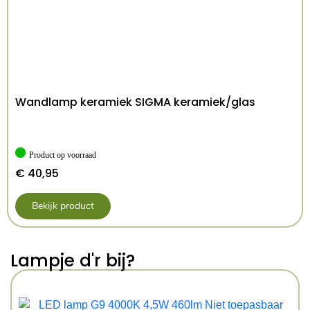
IP20
IP-klasse:
lengte 100.0 cm, breedte 100.0
Afmetingen:
cm, hoogte 20.0 cm
15kg
Gewicht:
5903282708624
EAN-code:
Wandlamp keramiek SIGMA keramiek/glas
Product op voorraad
€
40,95
Bekijk product
Lampje d'r bij?