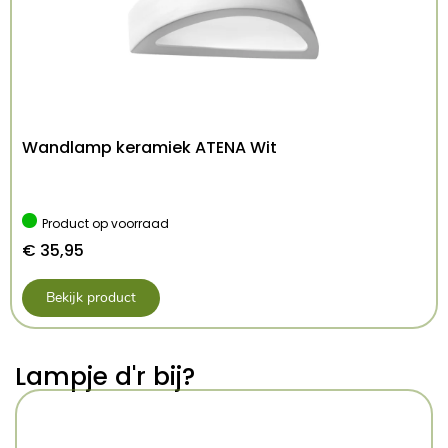
IP-klasse:
IP20
Afmetingen:
lengte 117.0 cm, breedte 6.5 cm,
hoogte 16.5 cm
Gewicht:
3,8kg
EAN-code:
5907073000447
Wandlamp keramiek ATENA Wit
Product op voorraad
€
35,95
Bekijk product
Lampje d'r bij?