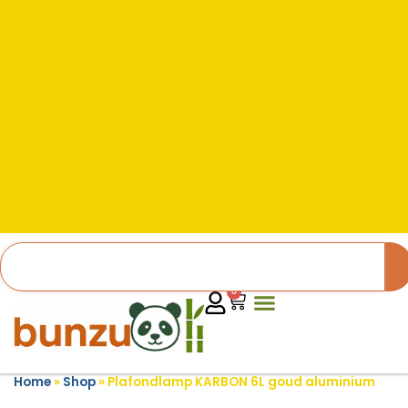
0
Home
»
Shop
»
Plafondlamp KARBON 6L goud aluminium