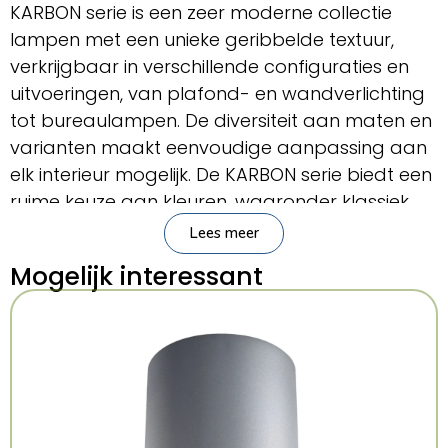
KARBON serie is een zeer moderne collectie
lampen met een unieke geribbelde textuur,
verkrijgbaar in verschillende configuraties en
uitvoeringen, van plafond- en wandverlichting
tot bureaulampen. De diversiteit aan maten en
varianten maakt eenvoudige aanpassing aan
elk interieur mogelijk. De KARBON serie biedt een
ruime keuze aan kleuren, waaronder klassiek
wit en elegant zwart, waardoor ze gemakkelijk
Lees meer
in elke ruimte past. Daarnaast is ze verkrijgbaar
Mogelijk interessant
in kleuren als goud, beige, olijfgroen en
okerrood, waardoor ze ideaal is voor moderne
interieurs en daarbuiten.
Belangrijkste kenmerken
Merk:
Sollux Lighting
Serie:
Deep Space