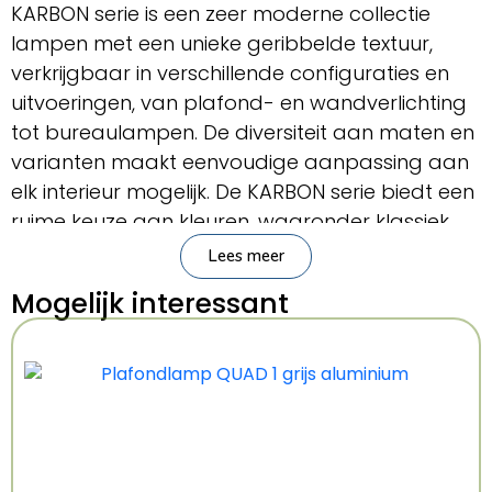
KARBON serie is een zeer moderne collectie
lampen met een unieke geribbelde textuur,
verkrijgbaar in verschillende configuraties en
uitvoeringen, van plafond- en wandverlichting
tot bureaulampen. De diversiteit aan maten en
varianten maakt eenvoudige aanpassing aan
elk interieur mogelijk. De KARBON serie biedt een
ruime keuze aan kleuren, waaronder klassiek
wit en elegant zwart, waardoor ze gemakkelijk
Lees meer
in elke ruimte past. Daarnaast is ze verkrijgbaar
Mogelijk interessant
in kleuren als goud, beige, olijfgroen en
okerrood, waardoor ze ideaal is voor moderne
interieurs en daarbuiten.
Belangrijkste kenmerken
Merk:
Sollux Lighting
Serie:
Deep Space