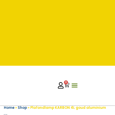
0
Home
»
Shop
»
Plafondlamp KARBON 4L goud aluminium