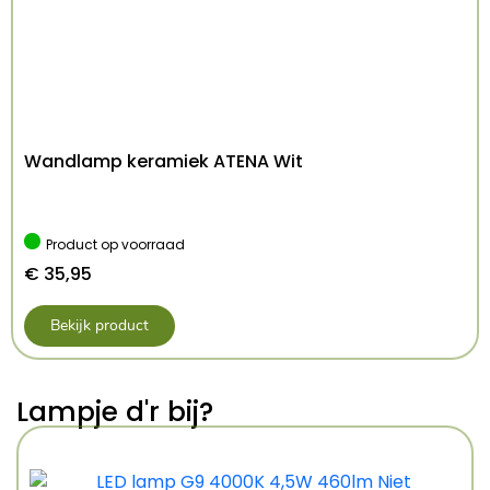
IP-klasse:
IP20
Afmetingen:
lengte 81.0 cm, breedte 6.5 cm,
hoogte 16.5 cm
Gewicht:
2,3kg
EAN-code:
5907073000430
Wandlamp keramiek ATENA Wit
Product op voorraad
€
35,95
Bekijk product
Lampje d'r bij?