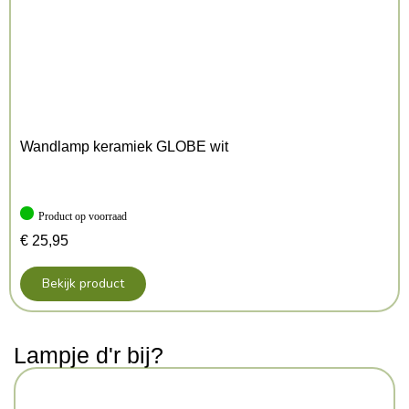
Gewicht:
1kg
EAN-code:
5907073000775
Wandlamp keramiek GLOBE wit
Product op voorraad
€
25,95
Bekijk product
Lampje d'r bij?