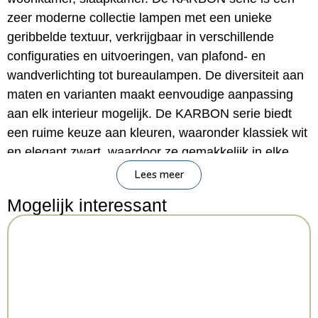
zeer moderne collectie lampen met een unieke
geribbelde textuur, verkrijgbaar in verschillende
configuraties en uitvoeringen, van plafond- en
wandverlichting tot bureaulampen. De diversiteit aan
maten en varianten maakt eenvoudige aanpassing
aan elk interieur mogelijk. De KARBON serie biedt
een ruime keuze aan kleuren, waaronder klassiek wit
en elegant zwart, waardoor ze gemakkelijk in elke
ruimte past. Daarnaast is ze verkrijgbaar in kleuren
Lees meer
als goud, beige, olijfgroen en okerrood, waardoor ze
Mogelijk interessant
ideaal is voor moderne interieurs en daarbuiten.
Belangrijkste kenmerken
Merk:
Sollux Lighting
Serie:
Deep Space
Categorie:
Verlichting > Plafondlamp