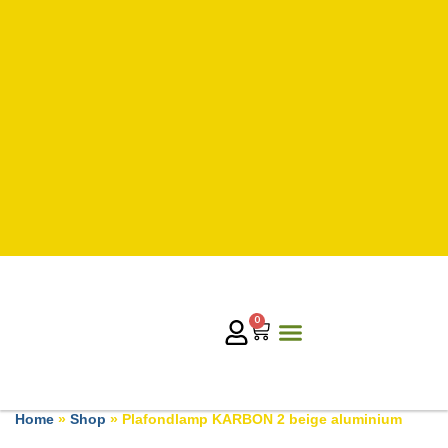
0
Home
»
Shop
»
Plafondlamp KARBON 2 beige aluminium