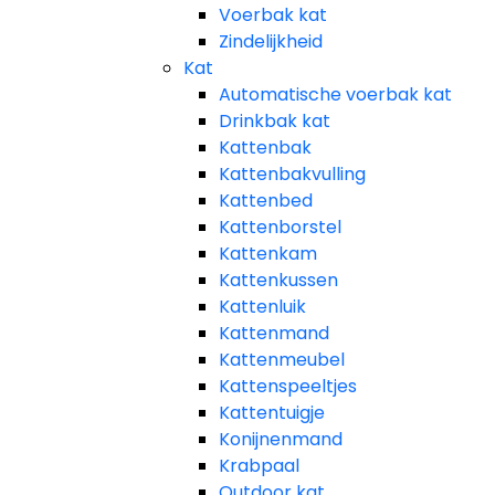
Voerbak kat
Zindelijkheid
Kat
Automatische voerbak kat
Drinkbak kat
Kattenbak
Kattenbakvulling
Kattenbed
Kattenborstel
Kattenkam
Kattenkussen
Kattenluik
Kattenmand
Kattenmeubel
Kattenspeeltjes
Kattentuigje
Konijnenmand
Krabpaal​
Outdoor kat