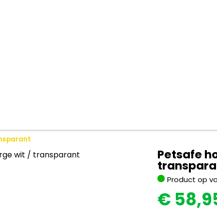
ansparant
Petsafe ho
transpara
Product op v
€
58,9