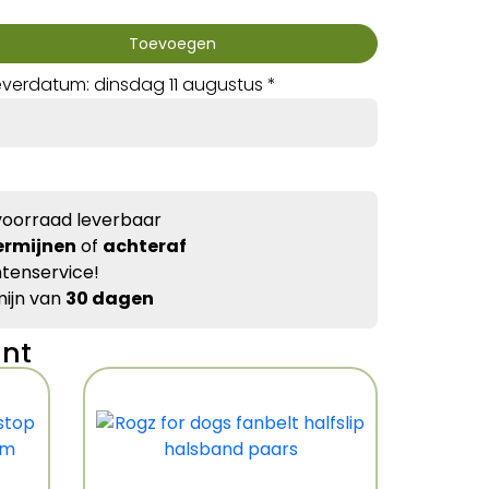
Toevoegen
verdatum: dinsdag 11 augustus *
voorraad leverbaar
ermijnen
of
achteraf
tenservice!
ijn van
30 dagen
ant