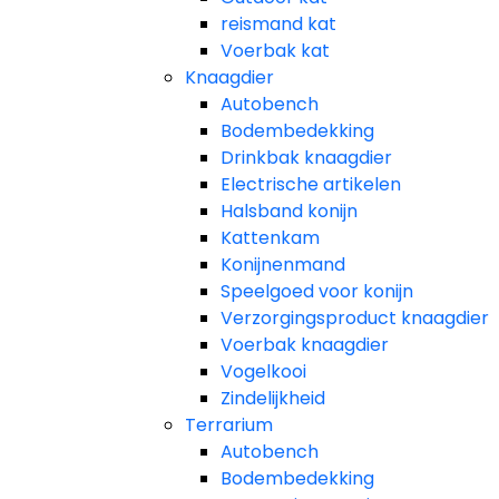
reismand kat​
Voerbak kat
Knaagdier
Autobench
Bodembedekking
Drinkbak knaagdier
Electrische artikelen
Halsband konijn
Kattenkam
Konijnenmand
Speelgoed voor konijn​
Verzorgingsproduct knaagdier
Voerbak knaagdier
Vogelkooi
Zindelijkheid
Terrarium
Autobench
Bodembedekking