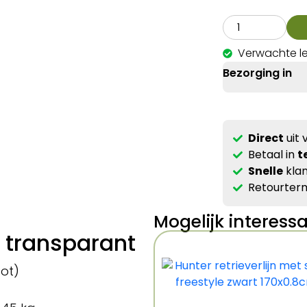
Verwachte le
Bezorging in
Direct
uit 
Betaal in
t
Snelle
klan
Retourterm
Mogelijk interess
/ transparant
oot)