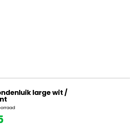
ndenluik large wit /
nt
oorraad
5