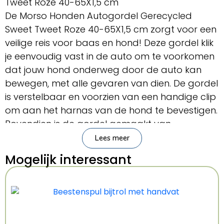
Tweet Roze 40-65X1,5 cm
De Morso Honden Autogordel Gerecycled
Sweet Tweet Roze 40-65X1,5 cm zorgt voor een
veilige reis voor baas en hond! Deze gordel klik
je eenvoudig vast in de auto om te voorkomen
dat jouw hond onderweg door de auto kan
bewegen, met alle gevaren van dien. De gordel
is verstelbaar en voorzien van een handige clip
om aan het harnas van de hond te bevestigen.
Bovendien is de gordel gemaakt van
gerecycled materiaal, een duurzame keuze
Lees meer
dus. Het leuke printje maakt de gordel
Mogelijk interessant
helemaal af!
Geschikt voor honden tot 20 kg.
– Autogordel voor de hond van Morso
– Van gerecycled materiaal