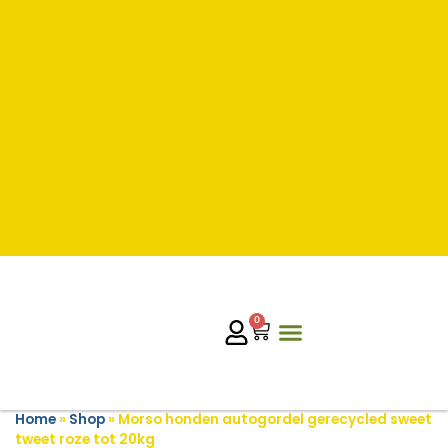
0
Home
»
Shop
»
Morso honden autogordel gerecycled sweet
tweet roze tot 20kg