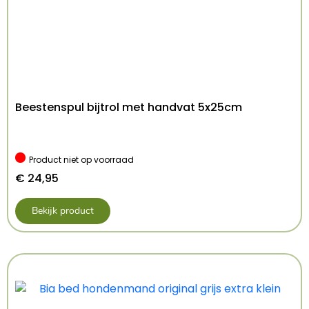
– Zorgt dat de hond niet door de auto kan
bewegen
– Verstelbaar
– Met clip om aan het harnas van de hond te
bevestigen
– Geschikt voor honden tot 20 kg
Beestenspul bijtrol met handvat 5x25cm
Afmeting: 40-65X1,5 cm
Kenmerken: 40-65×1.5 cm TOT 20 KG
Product niet op voorraad
Kleur: Roze
€
24,95
Bekijk product