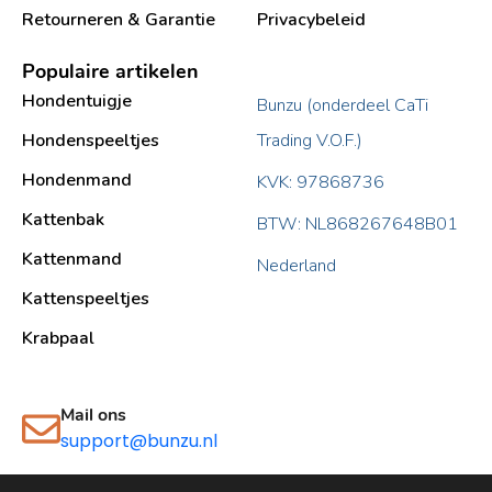
Retourneren & Garantie
Privacybeleid
Populaire artikelen
Hondentuigje
Bunzu (onderdeel CaTi
Hondenspeeltjes
Trading V.O.F.)
Hondenmand
KVK: 97868736
Kattenbak
BTW: NL868267648B01
Kattenmand
Nederland
Kattenspeeltjes
Krabpaal​
Mail ons
support@bunzu.nl