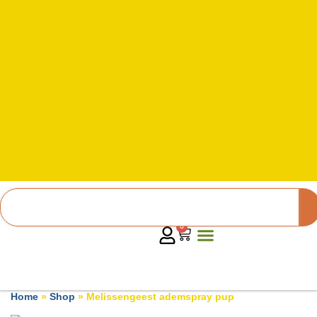
0
Home
»
Shop
»
Melissengeest ademspray pup