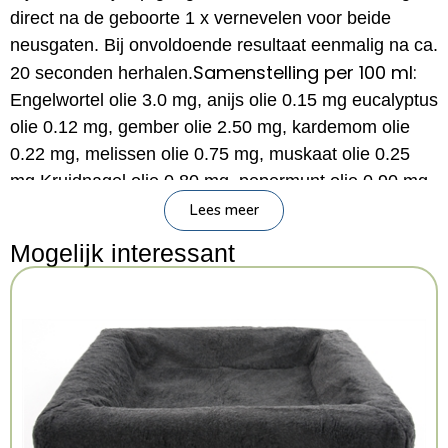
direct na de geboorte 1 x vernevelen voor beide
neusgaten. Bij onvoldoende resultaat eenmalig na ca.
Samenstelling per 100 ml:
20 seconden herhalen.
Engelwortel olie 3.0 mg, anijs olie 0.15 mg eucalyptus
olie 0.12 mg, gember olie 2.50 mg, kardemom olie
0.22 mg, melissen olie 0.75 mg, muskaat olie 0.25
mg,Kruidnagel olie 0.80 mg, pepermunt olie 0.90 mg,
peperolie 0.49 mg, sinaasappel olie 0.20 mg,
Lees meer
jeneverbes olie 0.15 mg, en kaneel olie 0.30 mg, 80%
Mogelijk interessant
alcohol, en gereinigd water.Inhoud:100 ml
Kenmerken: 100 ml
Kleur: Meerkleurig