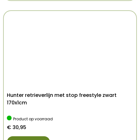
Afmeting: 39X9X7,5 cm
Kenmerken: 39x10x9 cm
Kleur: Meerkleurig
Hunter retrieverlijn met stop freestyle zwart
170x1cm
Product op voorraad
€
30,95