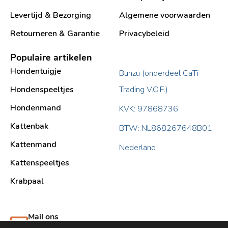
Levertijd & Bezorging
Algemene voorwaarden
Retourneren & Garantie
Privacybeleid
Populaire artikelen
Hondentuigje
Bunzu (onderdeel CaTi
Hondenspeeltjes
Trading V.O.F.)
Hondenmand
KVK: 97868736
Kattenbak
BTW: NL868267648B01
Kattenmand
Nederland
Kattenspeeltjes
Krabpaal​
Mail ons