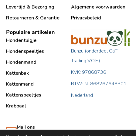
Levertijd & Bezorging
Algemene voorwaarden
Retourneren & Garantie
Privacybeleid
Populaire artikelen
Hondentuigje
Bunzu (onderdeel CaTi
Hondenspeeltjes
Trading V.O.F.)
Hondenmand
KVK: 97868736
Kattenbak
BTW: NL868267648B01
Kattenmand
Kattenspeeltjes
Nederland
Krabpaal​
Mail ons
support@bunzu.nl