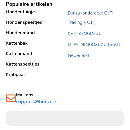
Populaire artikelen
Hondentuigje
Bunzu (onderdeel CaTi
Hondenspeeltjes
Trading V.O.F.)
Hondenmand
KVK: 97868736
Kattenbak
BTW: NL868267648B01
Kattenmand
Nederland
Kattenspeeltjes
Krabpaal​
Mail ons
support@bunzu.nl